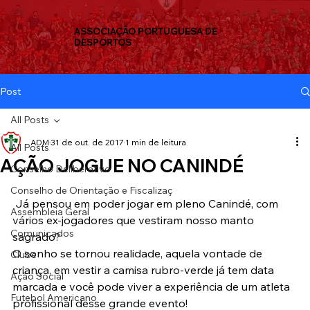
ASSOCIAÇÃO PORTUGUESA DE
DESPORTOS
Post
All Posts
ADM
31 de out. de 2017
1 min de leitura
All Posts
AÇÃO JOGUE NO CANINDÉ
Conselho Deliberativo
Conselho de Orientação e Fiscalizaç
 Já pensou em poder jogar em pleno Canindé, com 
Assembleia Geral
vários ex-jogadores que vestiram nosso manto 
Comunicados
sagrado?
O sonho se tornou realidade, aquela vontade de 
Clube
criança, em vestir a camisa rubro-verde já tem data 
Ação Social
marcada e você pode viver a experiência de um atleta 
Futebol Americano
profissional desse grande evento!