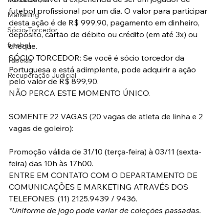
futebol profissional por um dia. O valor para participar 
Marketing
desta ação é de R$ 999,90, pagamento em dinheiro, 
Sócio-Torcedor
depósito, cartão de débito ou crédito (em até 3x) ou 
futebol
cheque.
SÓCIO TORCEDOR: Se você é sócio torcedor da 
Tabelas
Portuguesa e está adimplente, pode adquirir a ação 
Recuperação Judicial
pelo valor de R$ 899,90.
NÃO PERCA ESTE MOMENTO ÚNICO.
SOMENTE 22 VAGAS (20 vagas de atleta de linha e 2 
vagas de goleiro):
Promoção válida de 31/10 (terça-feira) à 03/11 (sexta-
feira) das 10h às 17h00.
ENTRE EM CONTATO COM O DEPARTAMENTO DE 
COMUNICAÇÕES E MARKETING ATRAVÉS DOS 
TELEFONES: (11) 2125.9439 / 9436.
*Uniforme de jogo pode variar de coleções passadas.