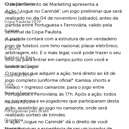
Copa São Paulo
O departamento de Marketing apresenta a 
Ação “Jogue no Canindé”, um jogo preliminar que será 
Futebol 7
realizado no dia 04 de novembro (sábado), antes da 
Copa Paulista 2019
partida entre Portuguesa x Ferroviária, valido pela 
Futebol
semifinal da Copa Paulista.
A partida contará com a estrutura de um verdadeiro 
Eventos
jogo de futebol, com hino nacional, placar eletrônico, 
E-sports
arbitragem, etc. E o mais legal, você pode trazer o seu 
Futebol de Base
filho (a) para entrar em campo junto com você e 
assistir ao jogo.
Futebol de Quintal
O torcedor que adquirir a ação, terá direito ao kit de 
Lusa Run 2019
jogo completo (uniforme oficial* /camisa, shorts e 
Lusa
meião) + ingresso camarote, para o jogo entre 
Futebol Feminino
Portuguesa x Ferroviária, às 17h. Após a ação, todos 
os torcedores e ex-jogadores que participaram desta 
Paulista A2 2019
ação, assistirão ao jogo no camarote, onde será 
Portuguesas pelo Brasil
realizado sorteio de brindes.
Ouvidoria
A ação “Jogue no Canindé” dá o direito de você 
torcedor, viver a experiência de ser um jogador de 
Modalidades