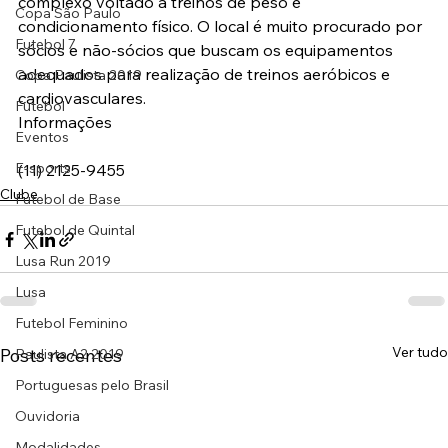
complexo voltado a treinos de peso e 
Copa São Paulo
condicionamento físico. O local é muito procurado por 
Futebol 7
sócios e não-sócios que buscam os equipamentos 
adequados para realização de treinos aeróbicos e 
Copa Paulista 2019
cardiovasculares.
Futebol
Informações
Eventos
E-sports
(11) 2125-9455
Clube
Futebol de Base
Futebol de Quintal
Lusa Run 2019
Lusa
Futebol Feminino
Ver tudo
Posts recentes
Paulista A2 2019
Portuguesas pelo Brasil
Ouvidoria
Modalidades