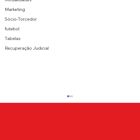
Marketing
Sócio-Torcedor
futebol
Tabelas
Recuperação Judicial
NOTA OFICIAL - Leilão Canindé
A Associação Portuguesa de Desportos vem,
por intermédio de seu Departamento
Jurídico, informar que realizou composição
amigável e...