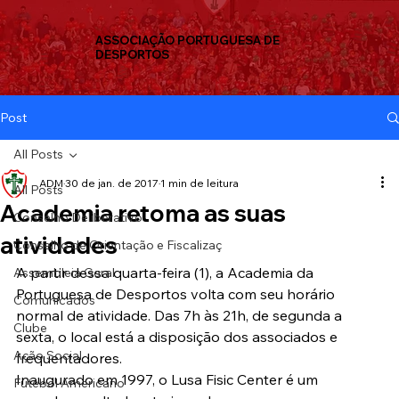
ASSOCIAÇÃO PORTUGUESA DE
DESPORTOS
Post
All Posts
ADM
30 de jan. de 2017
1 min de leitura
All Posts
Academia retoma as suas
Conselho Deliberativo
atividades
Conselho de Orientação e Fiscalizaç
A partir dessa quarta-feira (1), a Academia da 
Assembleia Geral
Portuguesa de Desportos volta com seu horário 
Comunicados
normal de atividade. Das 7h às 21h, de segunda a 
Clube
sexta, o local está a disposição dos associados e 
Ação Social
frequentadores.
Inaugurado em 1997, o Lusa Fisic Center é um 
Futebol Americano