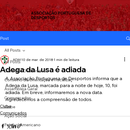
ASSOCIAÇÃO PORTUGUESA DE
DESPORTOS
Post
All Posts
ADM
10 de mar. de 2018
1 min de leitura
All Posts
Adega da Lusa é adiada
Conselho Deliberativo
A Associação Portuguesa de Desportos informa que a 
Conselho de Orientação e Fiscalizaç
Adega da Lusa, marcada para a noite de hoje, 10, foi 
Assembleia Geral
adiada. Em breve, informaremos a nova data.
Comunicados
Agredecemos a compreensão de todos.
Clube
Clube
Comunicados
Ação Social
Futebol Americano