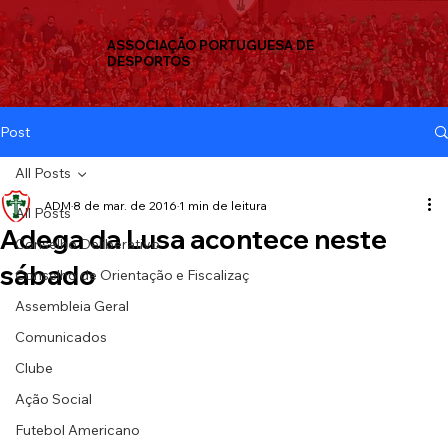
ASSOCIAÇÃO PORTUGUESA DE
DESPORTOS
Post
All Posts
ADM
8 de mar. de 2016
1 min de leitura
All Posts
Adega da Lusa acontece neste
Conselho Deliberativo
sábado
Conselho de Orientação e Fiscalizaç
Assembleia Geral
Comunicados
Clube
Ação Social
Futebol Americano