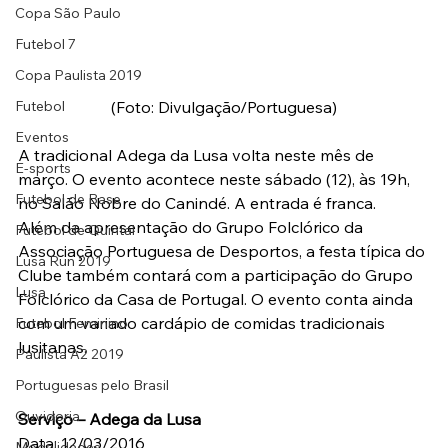
Copa São Paulo
Futebol 7
Copa Paulista 2019
(Foto: Divulgação/Portuguesa)
Futebol
Eventos
A tradicional Adega da Lusa volta neste mês de 
E-sports
março. O evento acontece neste sábado (12), às 19h, 
Futebol de Base
no Salão Nobre do Canindé. A entrada é franca.
Além da apresentação do Grupo Folclórico da 
Futebol de Quintal
Associação Portuguesa de Desportos, a festa típica do 
Lusa Run 2019
Clube também contará com a participação do Grupo 
Lusa
Folclórico da Casa de Portugal. O evento conta ainda 
com um variado cardápio de comidas tradicionais 
Futebol Feminino
lusitanas.
Paulista A2 2019
Portuguesas pelo Brasil
Ouvidoria
Serviço – Adega da Lusa
Data: 12/03/2016
Modalidades