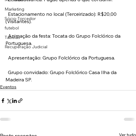
Marketing
  Estacionamento no local (Terceirizado): R$20,00 
Sócio-Torcedor
(Visitantes).
futebol
  Animação da festa: Tocata do Grupo Folclórico da 
Tabelas
Portuguesa.
Recuperação Judicial
  Apresentação: Grupo Folclórico da Portuguesa.
  Grupo convidado: Grupo Folclórico Casa Ilha da 
Madeira SP.
Eventos
Ver tudo
Posts recentes