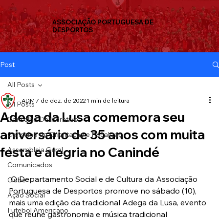
ASSOCIAÇÃO PORTUGUESA DE
DESPORTOS
Post
All Posts
ADM
7 de dez. de 2022
1 min de leitura
All Posts
Adega da Lusa comemora seu
Conselho Deliberativo
aniversário de 35 anos com muita
Conselho de Orientação e Fiscalizaç
festa e alegria no Canindé
Assembleia Geral
Comunicados
 O Departamento Social e de Cultura da Associação 
Clube
Portuguesa de Desportos promove no sábado (10), 
Ação Social
mais uma edição da tradicional Adega da Lusa, evento 
Futebol Americano
que reúne gastronomia e música tradicional 