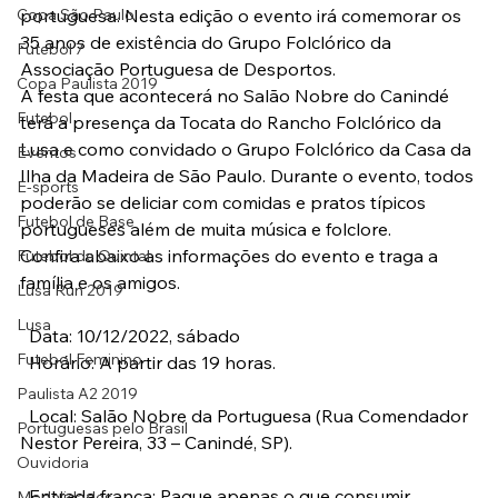
Copa São Paulo
portuguesa. Nesta edição o evento irá comemorar os 
35 anos de existência do Grupo Folclórico da 
Futebol 7
Associação Portuguesa de Desportos.
Copa Paulista 2019
A festa que acontecerá no Salão Nobre do Canindé 
Futebol
terá a presença da Tocata do Rancho Folclórico da 
Lusa e como convidado o Grupo Folclórico da Casa da 
Eventos
Ilha da Madeira de São Paulo. Durante o evento, todos 
E-sports
poderão se deliciar com comidas e pratos típicos 
Futebol de Base
portugueses além de muita música e folclore.
Confira abaixo as informações do evento e traga a 
Futebol de Quintal
família e os amigos.
Lusa Run 2019
Lusa
  Data: 10/12/2022, sábado 
Futebol Feminino
  Horário: A partir das 19 horas.
Paulista A2 2019
  Local: Salão Nobre da Portuguesa (Rua Comendador 
Portuguesas pelo Brasil
Nestor Pereira, 33 – Canindé, SP).
Ouvidoria
  Entrada franca: Pague apenas o que consumir.
Modalidades