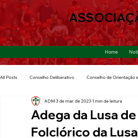
ASSOCIAÇ
Home
Notí
All Posts
Conselho Deliberativo
Conselho de Orientação e
ADM
3 de mar. de 2023
1 min de leitura
Ação Social
Futebol Americano
Copa São Paulo
Adega da Lusa de
E-sports
Futebol de Base
Futebol de Quintal
Folclórico da Lus