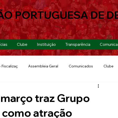
ÃO PORTUGUESA DE D
cias
Clube
Instituição
Transparência
Comunica
 Fiscalizaç
Assembleia Geral
Comunicados
Clube
Futebol 7
Copa Paulista 2019
Futebol
Eventos
 março traz Grupo
Lusa Run 2019
Lusa
Futebol Feminino
a como atração