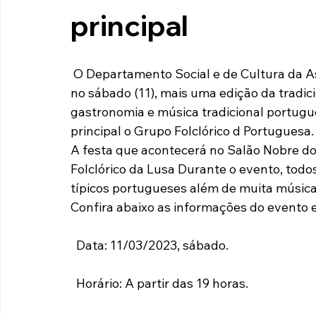
principal
Paulista A2 2019
Portuguesas pelo Brasil
Ouvidoria
 O Departamento Social e de Cultura da Associação Portuguesa de Desportos promove 
futebol
Tabelas
Recuperação Judicial
no sábado (11), mais uma edição da tradic
gastronomia e música tradicional portugu
principal o Grupo Folclórico d Portuguesa.
A festa que acontecerá no Salão Nobre do
Folclórico da Lusa Durante o evento, todo
típicos portugueses além de muita música 
Confira abaixo as informações do evento e 
  Data: 11/03/2023, sábado.
  Horário: A partir das 19 horas.