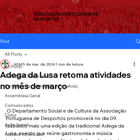
ASSOCIAÇÃO PORTUGUESA DE
DESPORTOS
Post
All Posts
ADM
5 de mar. de 2024
1 min de leitura
All Posts
Adega da Lusa retoma atividades
Conselho Deliberativo
no mês de março
Conselho de Orientação e Fiscalizaç
Assembleia Geral
Comunicados
 O Departamento Social e de Cultura da Associação 
Clube
Portuguesa de Desportos promoverá no dia 09 
Ação Social
(sábado), mais uma edição da tradicional Adega da 
Lusa, evento que reúne gastronomia e música 
Futebol Americano