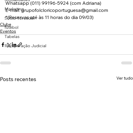
Whatsapp (011) 99196-5924 (com Adriana)
Marketing
E-mail: grupofolcloricoportuguesa@gmail.com
*(Reservas até às 11 horas do dia 09/03)
Sócio-Torcedor
Clube
futebol
Eventos
Tabelas
Recuperação Judicial
Ver tudo
Posts recentes