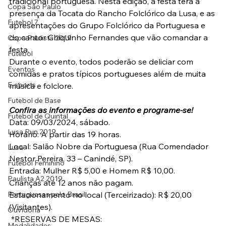
tradicional portuguesa. Nesta edição, a festa terá a 
Copa São Paulo
presença da Tocata do Rancho Folclórico da Lusa, e as 
Futebol 7
apresentações do Grupo Folclórico da Portuguesa e 
do cantor Chiquinho Fernandes que vão comandar a 
Copa Paulista 2019
festa.
Futebol
Durante o evento, todos poderão se deliciar com 
Eventos
comidas e pratos típicos portugueses além de muita 
E-sports
música e folclore.
Futebol de Base
Confira as informações do evento e programe-se! 
Futebol de Quintal
Data: 09/03/2024, sábado.
Lusa Run 2019
Horário: A partir das 19 horas.
Local: Salão Nobre da Portuguesa (Rua Comendador 
Lusa
Nestor Pereira, 33 – Canindé, SP).
Futebol Feminino
Entrada: Mulher R$ 5,00 e Homem R$ 10,00.
Paulista A2 2019
Crianças até 12 anos não pagam.
Portuguesas pelo Brasil
Estacionamento no local (Terceirizado): R$ 20,00 
(Visitantes).
Ouvidoria
 *RESERVAS DE MESAS:
Modalidades