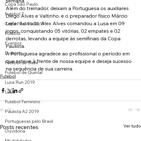
semana.
Copa São Paulo
Além do treinador, deixam a Portuguesa os auxiliares 
Futebol 7
Diego Alves e Valtinho, e o preparador físico Márcio 
Leite. Ao todo, Alex Alves comandou a Lusa em 09 
Copa Paulista 2019
jogos, conquistando 05 vitórias, 02 empates e 02 
Futebol
derrotas, levando a equipe às semifinais da Copa 
Eventos
Paulista.
E-sports
A Portuguesa agradece ao profissional o período em 
que esteve à frente de nossa equipe e deseja sucesso 
Futebol de Base
na sequência de sua carreira.
Futebol de Quintal
Futebol
Lusa Run 2019
Lusa
Futebol Feminino
Paulista A2 2019
Portuguesas pelo Brasil
Ver tudo
Posts recentes
Ouvidoria
Modalidades