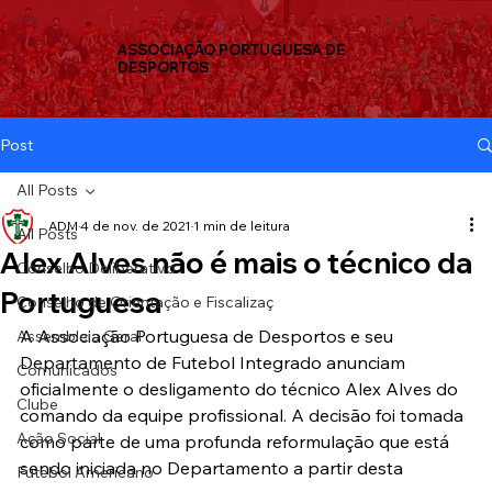
ASSOCIAÇÃO PORTUGUESA DE
DESPORTOS
Post
All Posts
ADM
4 de nov. de 2021
1 min de leitura
All Posts
Alex Alves não é mais o técnico da
Conselho Deliberativo
Portuguesa
Conselho de Orientação e Fiscalizaç
A Associação Portuguesa de Desportos e seu 
Assembleia Geral
Departamento de Futebol Integrado anunciam 
Comunicados
oficialmente o desligamento do técnico Alex Alves do 
Clube
comando da equipe profissional. A decisão foi tomada 
Ação Social
como parte de uma profunda reformulação que está 
sendo iniciada no Departamento a partir desta 
Futebol Americano