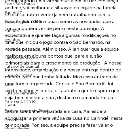
conquistando uma vitória que, além de dar confiança 
Copa São Paulo
ao time, vai melhorar a situação da equipe na tabela.
Futebol 7
O técnico rubro-verde já vem trabalhando com a 
equipe, para definir quais serão as novidades que a 
Copa Paulista 2019
torcida poderá ver de perto neste domingo. A 
Futebol
expectativa é que ele faça algumas modificações no 
Eventos
time que iniciou o jogo contra o São Bernardo, na 
E-sports
rodada passada. Além disso, Allan quer que a equipe 
melhore em alguns pontos que, para ele, são 
Futebol de Base
primordiais para o crescimento de produção. “A nossa 
Futebol de Quintal
intensidade, organização e a nossa entrega dentro de 
Lusa Run 2019
campo. Não que tenha faltado. Mas essa entrega de 
uma forma organizada. Contra o São Bernardo, foi 
Lusa
muito melhor. E contra o Taubaté a gente espera que 
Futebol Feminino
seja bem melhor ainda”, destaca o comandante da 
Paulista A2 2019
Lusa.
Portuguesas pelo Brasil
Sobre sua primeira partida em casa, Aal espera 
conquistar a primeira vitória da Lusa no Canindé, nesta 
Ouvidoria
temporada. Por isso, a equipe precisa fazer valer o 
Modalidades