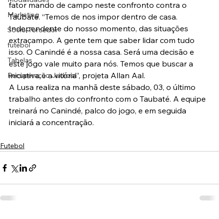
fator mando de campo neste confronto contra o 
Marketing
Taubaté. “Temos de nos impor dentro de casa. 
Independente do nosso momento, das situações 
Sócio-Torcedor
extracampo. A gente tem que saber lidar com tudo 
futebol
isso. O Canindé é a nossa casa. Será uma decisão e 
Tabelas
este jogo vale muito para nós. Temos que buscar a 
iniciativa e a vitória”, projeta Allan Aal.
Recuperação Judicial
A Lusa realiza na manhã deste sábado, 03, o último 
trabalho antes do confronto com o Taubaté. A equipe 
treinará no Canindé, palco do jogo, e em seguida 
iniciará a concentração.
Futebol