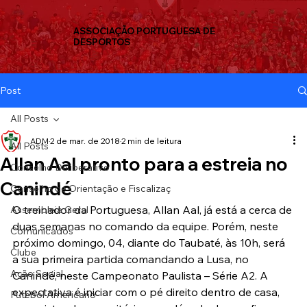
ASSOCIAÇÃO PORTUGUESA DE
DESPORTOS
Post
All Posts
ADM
2 de mar. de 2018
2 min de leitura
All Posts
Allan Aal pronto para a estreia no
Conselho Deliberativo
Canindé
Conselho de Orientação e Fiscalizaç
O treinador da Portuguesa, Allan Aal, já está a cerca de 
Assembleia Geral
duas semanas no comando da equipe. Porém, neste 
Comunicados
próximo domingo, 04, diante do Taubaté, às 10h, será 
Clube
a sua primeira partida comandando a Lusa, no 
Ação Social
Canindé, neste Campeonato Paulista – Série A2. A 
expectativa é iniciar com o pé direito dentro de casa, 
Futebol Americano