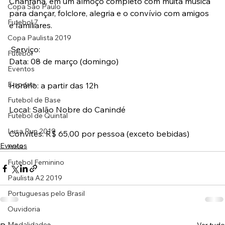
Chanfana, em um almoço completo com muita música 
Copa São Paulo
para dançar, folclore, alegria e o convívio com amigos 
Futebol 7
e familiares.
Copa Paulista 2019
 Serviço:
Futebol
Data: 08 de março (domingo)
Eventos
E-sports
Horário: a partir das 12h
Futebol de Base
Local: Salão Nobre do Canindé
Futebol de Quintal
Lusa Run 2019
Convites: R$ 65,00 por pessoa (exceto bebidas)
Eventos
Lusa
Futebol Feminino
Paulista A2 2019
Portuguesas pelo Brasil
Ouvidoria
Modalidades