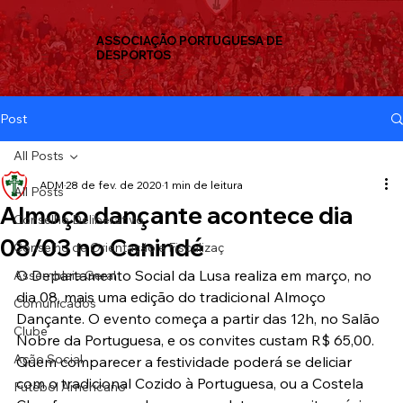
ASSOCIAÇÃO PORTUGUESA DE
DESPORTOS
Post
All Posts
ADM
28 de fev. de 2020
1 min de leitura
All Posts
Almoço dançante acontece dia
Conselho Deliberativo
08/03 no Canindé
Conselho de Orientação e Fiscalizaç
O Departamento Social da Lusa realiza em março, no 
Assembleia Geral
dia 08, mais uma edição do tradicional Almoço 
Comunicados
Dançante. O evento começa a partir das 12h, no Salão 
Clube
Nobre da Portuguesa, e os convites custam R$ 65,00. 
Ação Social
Quem comparecer a festividade poderá se deliciar 
com o tradicional Cozido à Portuguesa, ou a Costela 
Futebol Americano