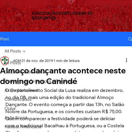
ASSOCIAÇÃO PORTUGUESA DE
DESPORTOS
Post
All Posts
ADM
21 de nov. de 2019
1 min de leitura
All Posts
Almoço dançante acontece neste
Conselho Deliberativo
domingo no Canindé
Conselho de Orientação e Fiscalizaç
O Departamento Social da Lusa realiza em dezembro, 
Assembleia Geral
no dia 08, mais uma edição do tradicional Almoço 
Comunicados
Dançante. O evento começa a partir das 13h, no Salão 
Clube
Nobre da Portuguesa, e os convites custam R$ 75,00. 
Ação Social
Quem comparecer a festividade poderá se deliciar 
com o tradicional Bacalhau à Portuguesa, ou a Costela 
Futebol Americano