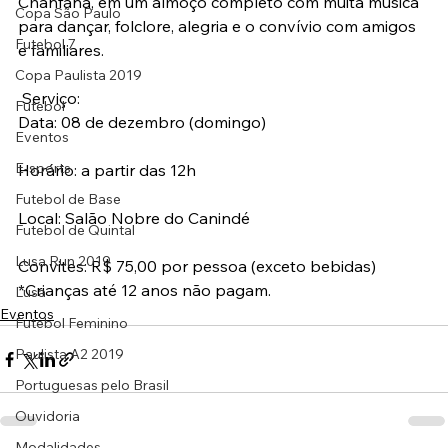
Chanfana, em um almoço completo com muita música 
Copa São Paulo
para dançar, folclore, alegria e o convívio com amigos 
Futebol 7
e familiares.
Copa Paulista 2019
 Serviço:
Futebol
Data: 08 de dezembro (domingo)
Eventos
E-sports
Horário: a partir das 12h
Futebol de Base
Local: Salão Nobre do Canindé
Futebol de Quintal
Lusa Run 2019
Convites: R$ 75,00 por pessoa (exceto bebidas)
*Crianças até 12 anos não pagam.
Lusa
Eventos
Futebol Feminino
Paulista A2 2019
Portuguesas pelo Brasil
Ouvidoria
Modalidades