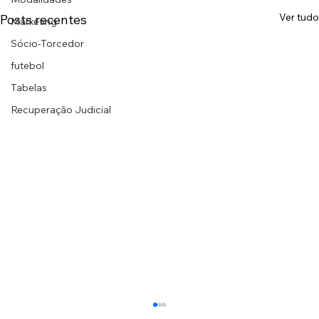
Ver tudo
Posts recentes
Marketing
Sócio-Torcedor
futebol
Tabelas
Recuperação Judicial