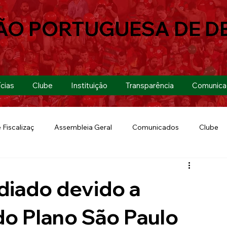
ÃO PORTUGUESA DE D
cias
Clube
Instituição
Transparência
Comunica
 Fiscalizaç
Assembleia Geral
Comunicados
Clube
Futebol 7
Copa Paulista 2019
Futebol
Eventos
diado devido a
Lusa Run 2019
Lusa
Futebol Feminino
do Plano São Paulo