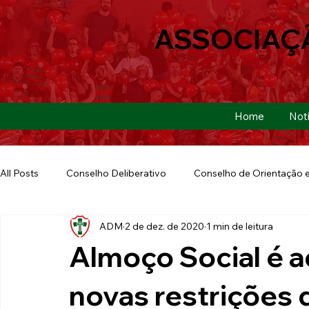
ASSOCIAÇ
Home
Notí
All Posts
Conselho Deliberativo
Conselho de Orientação e
ADM
2 de dez. de 2020
1 min de leitura
Ação Social
Futebol Americano
Copa São Paulo
Almoço Social é a
E-sports
Futebol de Base
Futebol de Quintal
novas restrições 