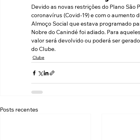
Devido as novas restrições do Plano São
Paulista A2 2019
Portuguesas pelo Brasil
Ouvidoria
coronavírus (Covid-19) e com o aumento d
Almoço Social que estava programado para
Nobre do Canindé foi adiado. Para aqueles
futebol
Tabelas
Recuperação Judicial
valor será devolvido ou poderá ser gerado
do Clube.
Clube
Posts recentes