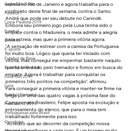
Copa São Paulo
estreia no Rio de Janeiro e agora trabalha para o 
confronto deste final de semana, contra o Santo 
Futebol 7
André que pode ser seu debute no Canindé.
Copa Paulista 2019
Embora seu primeiro jogo pela Lusa tenha sido o 
Futebol
empate contra o Madureira, o meia admite a alegria 
pela estreia, mas quer a primeira vitória agora.
Eventos
“A sensação de estrear com a camisa da Portuguesa 
E-sports
foi muito boa. Lógico que queria ter iniciado com 
Futebol de Base
vitória, mas consegui me empenhar bastante naquilo 
que fui orientado pelo treinador e fomos em busca do 
Futebol de Quintal
empate. Agora é trabalhar para conquistar os 
Lusa Run 2019
primeiros três pontos na competição”, afirmou.
Lusa
Para conseguir a primeira vitória e manter-se firme na 
Futebol Feminino
briga por uma das quatro vagas à próxima fase do 
Campeonato Brasileiro, Felipe aposta na evolução e 
Paulista A2 2019
entrosamento do elenco, que para o meia tem 
Portuguesas pelo Brasil
trabalhado fortemente para isso.
Ouvidoria
“Acredito que ao decorrer da competição nossa 
equipe irá melhorar a cada jogo. É um torneio muito 
Modalidades