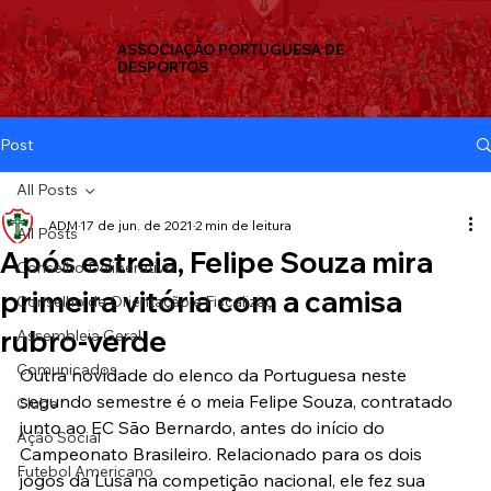
ASSOCIAÇÃO PORTUGUESA DE
DESPORTOS
Post
All Posts
ADM
17 de jun. de 2021
2 min de leitura
All Posts
Após estreia, Felipe Souza mira
Conselho Deliberativo
primeira vitória com a camisa
Conselho de Orientação e Fiscalizaç
rubro-verde
Assembleia Geral
Comunicados
Outra novidade do elenco da Portuguesa neste 
segundo semestre é o meia Felipe Souza, contratado 
Clube
junto ao EC São Bernardo, antes do início do 
Ação Social
Campeonato Brasileiro. Relacionado para os dois 
Futebol Americano
jogos da Lusa na competição nacional, ele fez sua 