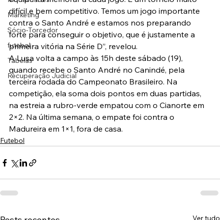
difícil e bem competitivo. Temos um jogo importante 
Marketing
contra o Santo André e estamos nos preparando 
Sócio-Torcedor
forte para conseguir o objetivo, que é justamente a 
futebol
primeira vitória na Série D”, revelou.
A Lusa volta a campo às 15h deste sábado (19), 
Tabelas
quando recebe o Santo André no Canindé, pela 
Recuperação Judicial
terceira rodada do Campeonato Brasileiro. Na 
competição, ela soma dois pontos em duas partidas, 
na estreia a rubro-verde empatou com o Cianorte em 
2×2. Na última semana, o empate foi contra o 
Madureira em 1×1, fora de casa.
Futebol
Ver tudo
Posts recentes