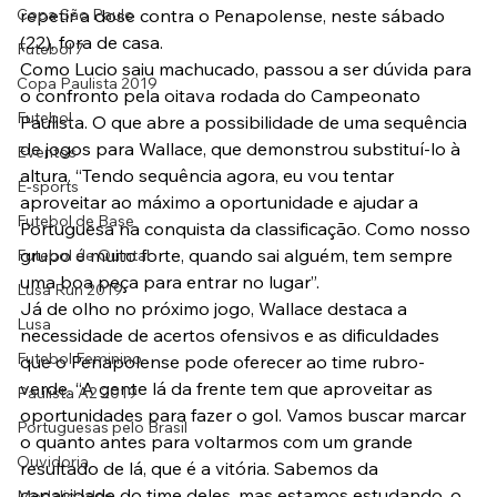
Copa São Paulo
repetir a dose contra o Penapolense, neste sábado 
(22), fora de casa.
Futebol 7
Como Lucio saiu machucado, passou a ser dúvida para 
Copa Paulista 2019
o confronto pela oitava rodada do Campeonato 
Futebol
Paulista. O que abre a possibilidade de uma sequência 
de jogos para Wallace, que demonstrou substituí-lo à 
Eventos
altura. “Tendo sequência agora, eu vou tentar 
E-sports
aproveitar ao máximo a oportunidade e ajudar a 
Futebol de Base
Portuguesa na conquista da classificação. Como nosso 
grupo é muito forte, quando sai alguém, tem sempre 
Futebol de Quintal
uma boa peça para entrar no lugar”.
Lusa Run 2019
Já de olho no próximo jogo, Wallace destaca a 
Lusa
necessidade de acertos ofensivos e as dificuldades 
Futebol Feminino
que o Penapolense pode oferecer ao time rubro-
verde. “A gente lá da frente tem que aproveitar as 
Paulista A2 2019
oportunidades para fazer o gol. Vamos buscar marcar 
Portuguesas pelo Brasil
o quanto antes para voltarmos com um grande 
Ouvidoria
resultado de lá, que é a vitória. Sabemos da 
capacidade do time deles, mas estamos estudando, o 
Modalidades