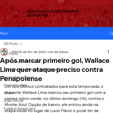
ASSOCIAÇÃO PORTUGUESA DE
DESPORTOS
Post
All Posts
ADM
20 de fev. de 2020
1 min de leitura
All Posts
Após marcar primeiro gol, Wallace
Conselho Deliberativo
Lima quer ataque preciso contra
Conselho de Orientação e Fiscalizaç
Penapolense
Assembleia Geral
Comunicados
Um dos últimos contratados para esta temporada, o 
atacante Wallace Lima marcou seu primeiro gol com a 
Clube
camisa rubro-verde, no último domingo (16), contra o 
Ação Social
Monte Azul. Opção de banco, ele entrou ainda na 
Futebol Americano
etapa inicial no lugar de Lucio Flávio e pode ter de 