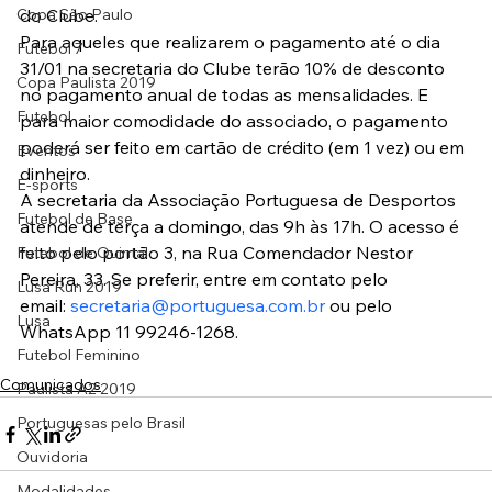
Copa São Paulo
do Clube.
Para aqueles que realizarem o pagamento até o dia 
Futebol 7
31/01 na secretaria do Clube terão 10% de desconto 
Copa Paulista 2019
no pagamento anual de todas as mensalidades. E 
Futebol
para maior comodidade do associado, o pagamento 
poderá ser feito em cartão de crédito (em 1 vez) ou em 
Eventos
dinheiro.
E-sports
A secretaria da Associação Portuguesa de Desportos 
Futebol de Base
atende de terça a domingo, das 9h às 17h. O acesso é 
feito pelo portão 3, na Rua Comendador Nestor 
Futebol de Quintal
Pereira, 33. Se preferir, entre em contato pelo 
Lusa Run 2019
email: 
secretaria@portuguesa.com.br
 ou pelo 
Lusa
WhatsApp 11 99246-1268.
Futebol Feminino
Comunicados
Paulista A2 2019
Portuguesas pelo Brasil
Ouvidoria
Modalidades