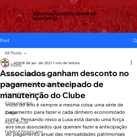
ASSOCIAÇÃO PORTUGUESA DE
DESPORTOS
Post
All Posts
ADM
8 de jan. de 2021
1 min de leitura
All Posts
Associados ganham desconto no
Conselho Deliberativo
pagamento antecipado de
Conselho de Orientação e Fiscalizaç
manutenção do Clube
Assembleia Geral
Comunicados
Início do ano é sempre a mesma coisa; uma série de 
pagamento para fazer e cada dinheiro economizado 
Clube
conta. Pensando nisso a Lusa está dando uma força 
Ação Social
aos seus associados que queiram fazer a antecipação 
Futebol Americano
do pagamento anual das mensalidades patrimoniais 