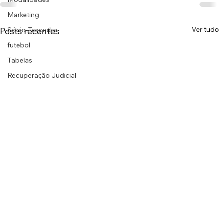
Marketing
Ver tudo
Posts recentes
Sócio-Torcedor
futebol
Tabelas
Recuperação Judicial