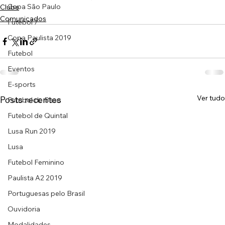
Copa São Paulo
Clube
Comunicados
Futebol 7
Copa Paulista 2019
Futebol
Eventos
E-sports
Ver tudo
Posts recentes
Futebol de Base
Futebol de Quintal
Lusa Run 2019
Lusa
Futebol Feminino
Paulista A2 2019
Portuguesas pelo Brasil
Ouvidoria
Modalidades