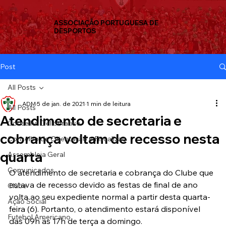
ASSOCIAÇÃO PORTUGUESA DE
DESPORTOS
Post
All Posts
ADM
5 de jan. de 2021
1 min de leitura
All Posts
Atendimento de secretaria e
Conselho Deliberativo
cobrança voltam de recesso nesta
Conselho de Orientação e Fiscalizaç
quarta
Assembleia Geral
Comunicados
O atendimento de secretaria e cobrança do Clube que 
estava de recesso devido as festas de final de ano 
Clube
volta ao seu expediente normal a partir desta quarta-
Ação Social
feira (6). Portanto, o atendimento estará disponível 
Futebol Americano
das 09h às 17h de terça a domingo.