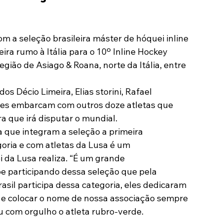
Modalidades
Marketing
Sócio-Torcedor
 a seleção brasileira máster de hóquei inline 
ira rumo à Itália para o 10º Inline Hockey 
gião de Asiago & Roana, norte da Itália, entre 
s Décio Limeira, Elias storini, Rafael 
les embarcam com outros doze atletas que 
a que irá disputar o mundial.
a que integram a seleção a primeira 
goria e com atletas da Lusa é um 
 da Lusa realiza. “É um grande 
e participando dessa seleção que pela 
rasil participa dessa categoria, eles dedicaram 
r e colocar o nome de nossa associação sempre 
u com orgulho o atleta rubro-verde.