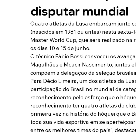
disputar mundial
Paulista A2 2019
Portuguesas pelo Brasil
Ouvidoria
Quatro atletas da Lusa embarcam junto com
(nascidos em 1981 ou antes) nesta sexta-fe
futebol
Tabelas
Recuperação Judicial
Master World Cup, que será realizado na re
os dias 10 e 15 de junho.
O técnico Fábio Bossi convocou os avançado
Magalhães e Moacir Nascimento, juntos e
compõem a delegação da seleção brasileir
Para Décio Limeira, um dos atletas da Lus
participação do Brasil no mundial da cate
reconhecimento pelo esforço que o hóquei
reconhecimento ter quatro atletas do club
primeira vez na história do hóquei que o B
toda sua vida esportiva em se aperfeiçoa
entre os melhores times do país”, destaco