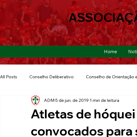
ASSOCIAÇ
Home
Notí
All Posts
Conselho Deliberativo
Conselho de Orientação e
ADM
5 de jun. de 2019
1 min de leitura
Ação Social
Futebol Americano
Copa São Paulo
Atletas de hóquei
E-sports
Futebol de Base
Futebol de Quintal
convocados para 