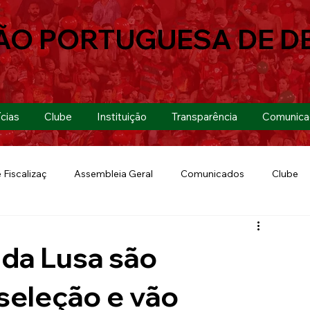
ÃO PORTUGUESA DE D
cias
Clube
Instituição
Transparência
Comunica
 Fiscalizaç
Assembleia Geral
Comunicados
Clube
Futebol 7
Copa Paulista 2019
Futebol
Eventos
 da Lusa são
Lusa Run 2019
Lusa
Futebol Feminino
seleção e vão