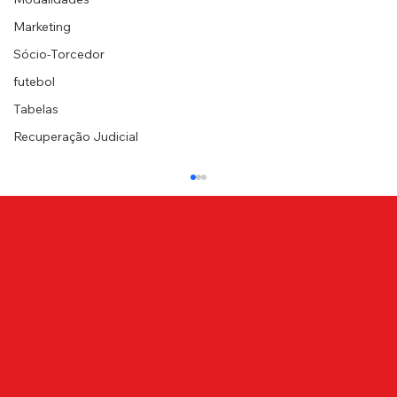
Marketing
Sócio-Torcedor
futebol
Tabelas
Recuperação Judicial
Confira a lista de atletas da base
lusitana que estão inscritos na Copa
São Paulo
Em preparação para a Copa São Paulo de
Futebol Júnior, o Departamento de Futebol
de Base da Lusa divulgou a lista de atletas
inscritos...