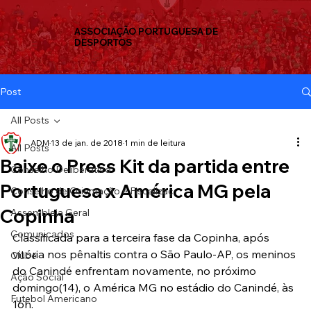
ASSOCIAÇÃO PORTUGUESA DE
DESPORTOS
Post
All Posts
ADM
13 de jan. de 2018
1 min de leitura
All Posts
Baixe o Press Kit da partida entre
Conselho Deliberativo
Portuguesa x América MG pela
Conselho de Orientação e Fiscalizaç
Copinha
Assembleia Geral
Comunicados
Classificada para a terceira fase da Copinha, após 
vitória nos pênaltis contra o São Paulo-AP, os meninos 
Clube
do Canindé enfrentam novamente, no próximo 
Ação Social
domingo(14), o América MG no estádio do Canindé, às 
Futebol Americano
16h.