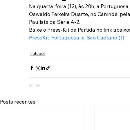
Na quarta-feira (12), às 20h, a Portuguesa
Paulista A2 2019
Portuguesas pelo Brasil
Ouvidoria
Oswaldo Teixeira Duarte, no Canindé, pe
Paulista da Série A-2.
Baixe o Press-Kit da Partida no link abaixo
futebol
Tabelas
Recuperação Judicial
PressKit_Portuguesa_x_São Caetano (1)
Futebol
Posts recentes