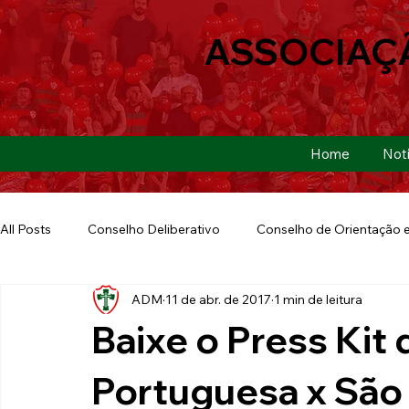
ASSOCIAÇ
Home
Notí
All Posts
Conselho Deliberativo
Conselho de Orientação e
ADM
11 de abr. de 2017
1 min de leitura
Ação Social
Futebol Americano
Copa São Paulo
Baixe o Press Kit 
E-sports
Futebol de Base
Futebol de Quintal
Portuguesa x São