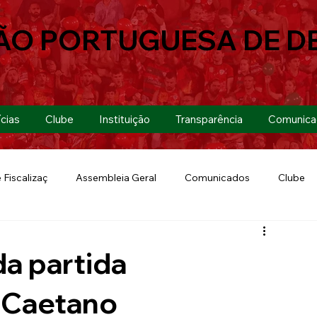
ÃO PORTUGUESA DE D
cias
Clube
Instituição
Transparência
Comunica
 Fiscalizaç
Assembleia Geral
Comunicados
Clube
Futebol 7
Copa Paulista 2019
Futebol
Eventos
da partida
Lusa Run 2019
Lusa
Futebol Feminino
 Caetano