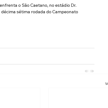
 enfrenta o São Caetano, no estádio Dr. 
Modalidades
Marketing
Sócio-Torcedor
la décima sétima rodada do Campeonato 
:
V