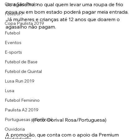
Copa São Paulo
do agasalho, no qual quem levar uma roupa de frio 
nova ou em bom estado poderá pagar meia entrada. 
Futebol 7
Já mulheres e crianças até 12 anos que doarem o 
Copa Paulista 2019
agasalho não pagam.
Futebol
Eventos
E-sports
Futebol de Base
Futebol de Quintal
Lusa Run 2019
Lusa
Futebol Feminino
Paulista A2 2019
Portuguesas pelo Brasil
(Foto: Dorival Rosa/Portuguesa)
Ouvidoria
A promoção, que conta com o apoio da Premium 
Modalidades