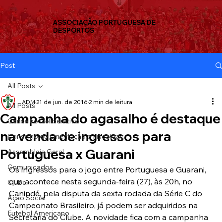
ASSOCIAÇÃO PORTUGUESA DE
DESPORTOS
Post
All Posts
ADM
21 de jun. de 2016
2 min de leitura
All Posts
Campanha do agasalho é destaque
Conselho Deliberativo
na venda de ingressos para
Conselho de Orientação e Fiscalizaç
Portuguesa x Guarani
Assembleia Geral
Comunicados
Os ingressos para o jogo entre Portuguesa e Guarani, 
que acontece nesta segunda-feira (27), às 20h, no 
Clube
Canindé, pela disputa da sexta rodada da Série C do 
Ação Social
Campeonato Brasileiro, já podem ser adquiridos na 
Futebol Americano
Secretaria do Clube. A novidade fica com a campanha 