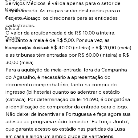
Serviços Médicos, é válida apenas para o setor de 
Marketing
arquibancada. As roupas serão destinadas para o 
Projeto Abraço, os direcionará para as entidades 
Sócio-Torcedor
cadastradas.
futebol
O valor da arquibancada é de R$ 10,00 a inteira, 
Tabelas
enquanto a meia é de R$ 5,00. Por sua vez, as 
numeradas custam R$ 40,00 (inteira) e R$ 20,00 (meia) 
Recuperação Judicial
e as tribunas têm entradas por R$ 60,00 (inteira) e R$ 
30,00 (meia).
Para a aquisição da meia-entrada, fora da Campanha 
do Agasalho, é necessário a apresentação do 
documento comprobatório, tanto na compra do 
ingresso (bilheteria) quanto ao adentrar o estádio 
(catraca). Por determinação da lei 14.590, é obrigatória 
a identificação do comprador da entrada para o jogo.
Não deixei de incentivar a Portuguesa e faça agora sua 
adesão ao programa sócio torcedor “Eu Torço Junto“, 
que garante acesso ao estádio nas partidas da Lusa 
em casa e ainda um amplo clube de vantagens. 