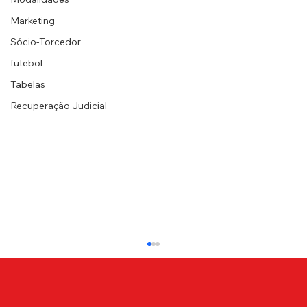
Marketing
Sócio-Torcedor
futebol
Tabelas
Recuperação Judicial
NOTA OFICIAL - Leilão Canindé
A Associação Portuguesa de Desportos vem,
por intermédio de seu Departamento