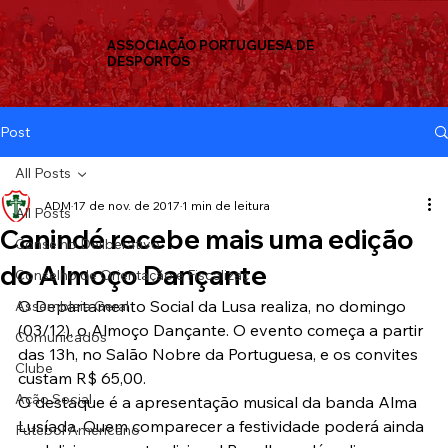
ASSOCIAÇÃO PORTUGUESA DE
DESPORTOS
Post
All Posts
ADM
17 de nov. de 2017
1 min de leitura
All Posts
Canindé recebe mais uma edição
Conselho Deliberativo
do Almoço Dançante
Conselho de Orientação e Fiscalizaç
O Departamento Social da Lusa realiza, no domingo 
Assembleia Geral
(03/12), o Almoço Dançante. O evento começa a partir 
Comunicados
das 13h, no Salão Nobre da Portuguesa, e os convites 
Clube
custam R$ 65,00.
Ação Social
O destaque é a apresentação musical da banda Alma 
Lusíada. Quem comparecer a festividade poderá ainda 
Futebol Americano