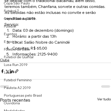
se deliciar com o tradicional Bacalhau, além disso, 
Copa São Paulo
teremos também, Chanfana, sorvete e outras comidas. 
Futebol 7
As bebidas não estão inclusas no convite e serão 
vendidas a parte.
Copa Paulista 2019
Serviço:
Futebol
Data: 03 de dezembro (domingo)
Eventos
Horário: a partir das 13h
E-sports
Local: Salão Nobre do Canindé
Convites: R$ 65,00
Futebol de Base
Informações: 2125-9400
Futebol de Quintal
Clube
Lusa Run 2019
Lusa
Futebol Feminino
Paulista A2 2019
Portuguesas pelo Brasil
Ver tudo
Posts recentes
Ouvidoria
Modalidades