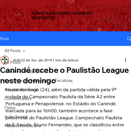
ASSOCIAÇÃO PORTUGUESA DE
DESPORTOS
Post
All Posts
ADM
22 de fev. de 2019
1 min de leitura
All Posts
Canindé recebe o Paulistão League
Conselho Deliberativo
neste domingo
Conselho de Orientação e Fiscalizaç
Neste domingo (24), além da partida válida pela 9ª 
Assembleia Geral
rodada do Campeonato Paulista da Série A2 entre 
Comunicados
Portuguesa e Penapolense, no Estádio do Canindé, 
Clube
marcada para às 16h00, também acontece a fase 
Ação Social
presencial do Paulistão League, Campeonato Paulista 
de E-Sports. Bruno Fernandes, que se classificou entre 
Futebol Americano