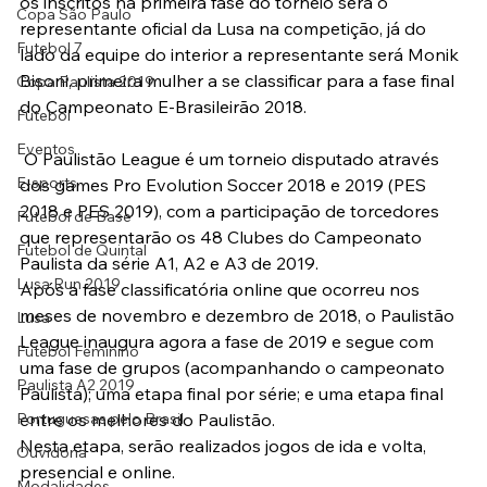
os inscritos na primeira fase do torneio será o 
Copa São Paulo
representante oficial da Lusa na competição, já do 
Futebol 7
lado da equipe do interior a representante será Monik 
Bisoni, primeira mulher a se classificar para a fase final 
Copa Paulista 2019
do Campeonato E-Brasileirão 2018.
Futebol
Eventos
 O Paulistão League é um torneio disputado através 
E-sports
dos games Pro Evolution Soccer 2018 e 2019 (PES 
2018 e PES 2019), com a participação de torcedores 
Futebol de Base
que representarão os 48 Clubes do Campeonato 
Futebol de Quintal
Paulista da série A1, A2 e A3 de 2019.
Lusa Run 2019
Após a fase classificatória online que ocorreu nos 
meses de novembro e dezembro de 2018, o Paulistão 
Lusa
League inaugura agora a fase de 2019 e segue com 
Futebol Feminino
uma fase de grupos (acompanhando o campeonato 
Paulista A2 2019
Paulista); uma etapa final por série; e uma etapa final 
Portuguesas pelo Brasil
entre os melhores do Paulistão.
Nesta etapa, serão realizados jogos de ida e volta, 
Ouvidoria
presencial e online.
Modalidades