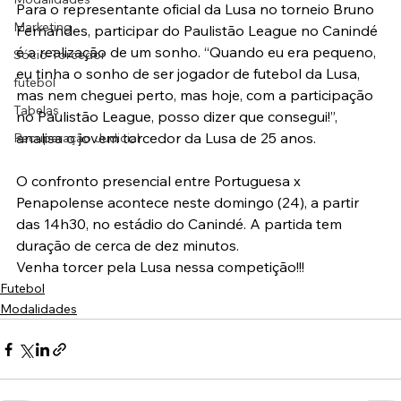
Para o representante oficial da Lusa no torneio Bruno 
Marketing
Fernandes, participar do Paulistão League no Canindé 
é a realização de um sonho. “Quando eu era pequeno, 
Sócio-Torcedor
eu tinha o sonho de ser jogador de futebol da Lusa, 
futebol
mas nem cheguei perto, mas hoje, com a participação 
Tabelas
no Paulistão League, posso dizer que consegui!”, 
analisa o jovem torcedor da Lusa de 25 anos.
Recuperação Judicial
O confronto presencial entre Portuguesa x 
Penapolense acontece neste domingo (24), a partir 
das 14h30, no estádio do Canindé. A partida tem 
duração de cerca de dez minutos.
Venha torcer pela Lusa nessa competição!!!
Futebol
Modalidades