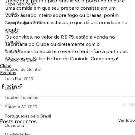
Tradicional prato típico brasileiro, o porco no rolete é 
Copa São Paulo
uma comida em que seu preparo consiste em um 
Futebol 7
porco assado inteiro sobre fogo ou brasas, porém 
sempre girando em estacas, o que dá uniformidade no 
Copa Paulista 2019
ponto.
Futebol
Os convites, no valor de R$ 75, estão à venda na 
Eventos
secretaria do Clube ou diretamente com o 
E-sports
departamento Social e o evento terá início a partir das 
12 horas no Salão Nobre do Canindé. Compareça!
Futebol de Base
Clube
Futebol de Quintal
Eventos
Lusa Run 2019
Lusa
Futebol Feminino
Paulista A2 2019
Portuguesas pelo Brasil
Ver tudo
Posts recentes
Ouvidoria
Modalidades