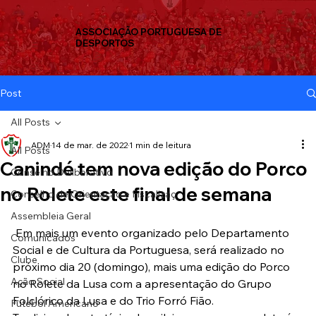
ASSOCIAÇÃO PORTUGUESA DE
DESPORTOS
Post
All Posts
ADM
14 de mar. de 2022
1 min de leitura
All Posts
Canindé tem nova edição do Porco
Conselho Deliberativo
no Rolete este final de semana
Conselho de Orientação e Fiscalizaç
Assembleia Geral
 Em mais um evento organizado pelo Departamento 
Comunicados
Social e de Cultura da Portuguesa, será realizado no 
Clube
próximo dia 20 (domingo), mais uma edição do Porco 
Ação Social
no Rolete da Lusa com a apresentação do Grupo 
Folclórico da Lusa e do Trio Forró Fião.
Futebol Americano