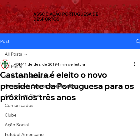
ASSOCIAÇÃO PORTUGUESA DE
DESPORTOS
Post
All Posts
ADM
11 de dez. de 2019
1 min de leitura
All Posts
Castanheira é eleito o novo
Conselho Deliberativo
presidente da Portuguesa para os
Conselho de Orientação e Fiscalizaç
próximos três anos
Assembleia Geral
Comunicados
Clube
Ação Social
Futebol Americano