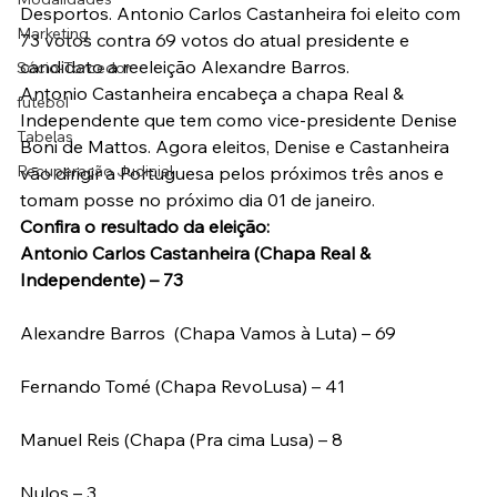
Desportos. Antonio Carlos Castanheira foi eleito com 
Marketing
73 votos contra 69 votos do atual presidente e 
candidato a reeleição Alexandre Barros.
Sócio-Torcedor
Antonio Castanheira encabeça a chapa Real & 
futebol
Independente que tem como vice-presidente Denise 
Tabelas
Boni de Mattos. Agora eleitos, Denise e Castanheira 
Recuperação Judicial
vão dirigir a Portuguesa pelos próximos três anos e 
tomam posse no próximo dia 01 de janeiro.
Confira o resultado da eleição:
Antonio Carlos Castanheira (Chapa Real & 
Independente) – 73
Alexandre Barros  (Chapa Vamos à Luta) – 69
Fernando Tomé (Chapa RevoLusa) – 41
Manuel Reis (Chapa (Pra cima Lusa) – 8
Nulos – 3