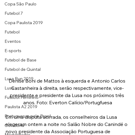
Copa São Paulo
Futebol 7
Copa Paulista 2019
Futebol
Eventos
E-sports
Futebol de Base
Futebol de Quintal
Lusa Run 2019
Denise Boni de Mattos à esquerda e Antonio Carlos 
Castanheira à direita, serão respectivamente, vice-
Lusa
presidente e presidente da Lusa nos próximos três 
Futebol Feminino
anos. Foto: Everton Calício/Portugfuesa
Paulista A2 2019
Portuguesas pelo Brasil
Em uma disputa acirrada, os conselheiros da Lusa 
elegeram ontem a noite no Salão Nobre do Canindé o 
Ouvidoria
novo presidente da Associação Portuguesa de 
Modalidades