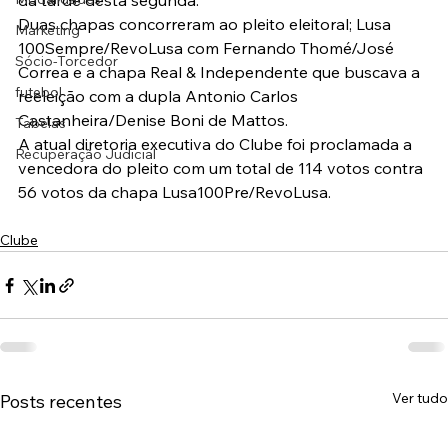
da tarde desta segunda.
Duas chapas concorreram ao pleito eleitoral; Lusa 
Marketing
100Sempre/RevoLusa com Fernando Thomé/José 
Sócio-Torcedor
Correa e a chapa Real & Independente que buscava a 
futebol
reeleição com a dupla Antonio Carlos 
Castanheira/Denise Boni de Mattos.
Tabelas
A atual diretoria executiva do Clube foi proclamada a 
Recuperação Judicial
vencedora do pleito com um total de 114 votos contra 
56 votos da chapa Lusa100Pre/RevoLusa.
Clube
Ver tudo
Posts recentes