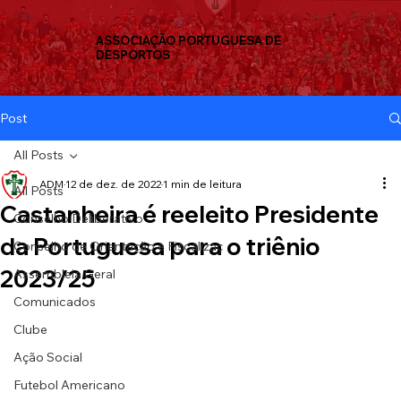
ASSOCIAÇÃO PORTUGUESA DE
DESPORTOS
Post
All Posts
ADM
12 de dez. de 2022
1 min de leitura
All Posts
Castanheira é reeleito Presidente
Conselho Deliberativo
da Portuguesa para o triênio
Conselho de Orientação e Fiscalizaç
2023/25
Assembleia Geral
Comunicados
Clube
Ação Social
Futebol Americano