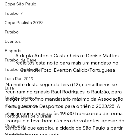
Copa São Paulo
Futebol 7
Copa Paulista 2019
Futebol
Eventos
E-sports
A dupla Antonio Castanheira e Denise Mattos 
Futebol de Base
reeleitos esta noite para mais um mandato no 
Futebol de Quintal
Canindé. Foto: Everton Calício/Portuguesa
Lusa Run 2019
Na noite desta segunda-feira (12), conselheiros se 
Lusa
reuniram no ginásio Raul Rodrigues, o Raulzão, para 
Futebol Feminino
eleger o próximo mandatário máximo da Associação 
Portuguesa de Desportos para o triênio 2023/25. A 
Paulista A2 2019
eleição que começou às 19h30 transcorreu de forma 
Portuguesas pelo Brasil
tranquilo e teve bom número de votantes, apesar do 
Ouvidoria
temporal que assolou a cidade de São Paulo a partir 
Modalidades