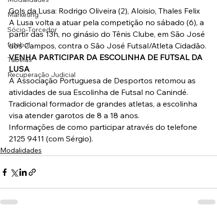
Gols da Lusa: Rodrigo Oliveira (2), Aloisio, Thales Felix
Marketing
A Lusa volta a atuar pela competição no sábado (6), a 
Sócio-Torcedor
partir das 13h, no ginásio do Tênis Clube, em São José 
futebol
dos Campos, contra o São José Futsal/Atleta Cidadão.
VENHA PARTICIPAR DA ESCOLINHA DE FUTSAL DA 
Tabelas
LUSA
Recuperação Judicial
A Associação Portuguesa de Desportos retomou as 
atividades de sua Escolinha de Futsal no Canindé.
Tradicional formador de grandes atletas, a escolinha 
visa atender garotos de 8 a 18 anos.
Informações de como participar através do telefone 
2125 9411 (com Sérgio).
Modalidades