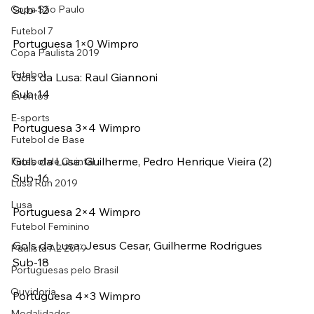
Copa São Paulo
Sub-12
Futebol 7
Portuguesa 1×0 Wimpro
Copa Paulista 2019
Futebol
Gols da Lusa: Raul Giannoni
Sub-14
Eventos
E-sports
Portuguesa 3×4 Wimpro
Futebol de Base
Gols da Lusa: Guilherme, Pedro Henrique Vieira (2)
Futebol de Quintal
Sub-16
Lusa Run 2019
Lusa
Portuguesa 2×4 Wimpro
Futebol Feminino
Gols da Lusa: Jesus Cesar, Guilherme Rodrigues
Paulista A2 2019
Sub-18
Portuguesas pelo Brasil
Ouvidoria
Portuguesa 4×3 Wimpro
Modalidades