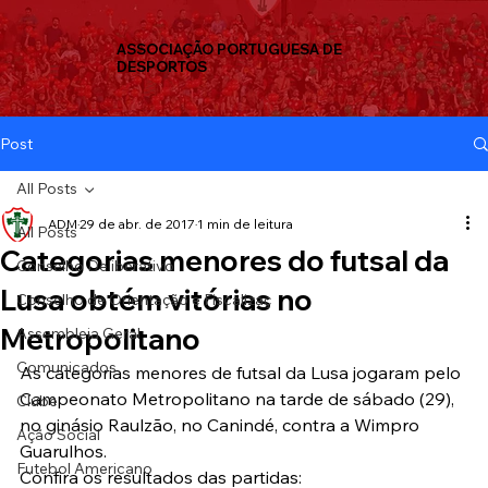
ASSOCIAÇÃO PORTUGUESA DE
DESPORTOS
Post
All Posts
ADM
29 de abr. de 2017
1 min de leitura
All Posts
Categorias menores do futsal da
Conselho Deliberativo
Lusa obtém vitórias no
Conselho de Orientação e Fiscalizaç
Metropolitano
Assembleia Geral
Comunicados
As categorias menores de futsal da Lusa jogaram pelo 
Campeonato Metropolitano na tarde de sábado (29), 
Clube
no ginásio Raulzão, no Canindé, contra a Wimpro 
Ação Social
Guarulhos.
Futebol Americano
Confira os resultados das partidas: