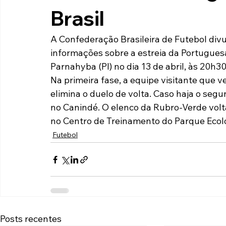
Brasil
Paulista A2 2019
Portuguesas pelo Brasil
Ouvidoria
A Confederação Brasileira de Futebol divu
informações sobre a estreia da Portuguesa
futebol
Tabelas
Recuperação Judicial
Parnahyba (PI) no dia 13 de abril, às 20h30
Na primeira fase, a equipe visitante que v
elimina o duelo de volta. Caso haja o segu
no Canindé. O elenco da Rubro-Verde volta 
no Centro de Treinamento do Parque Ecoló
Futebol
Posts recentes