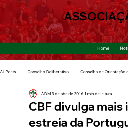
ASSOCIAÇ
Home
Notí
All Posts
Conselho Deliberativo
Conselho de Orientação e
ADM
5 de abr. de 2016
1 min de leitura
Ação Social
Futebol Americano
Copa São Paulo
CBF divulga mais
E-sports
Futebol de Base
Futebol de Quintal
estreia da Portug