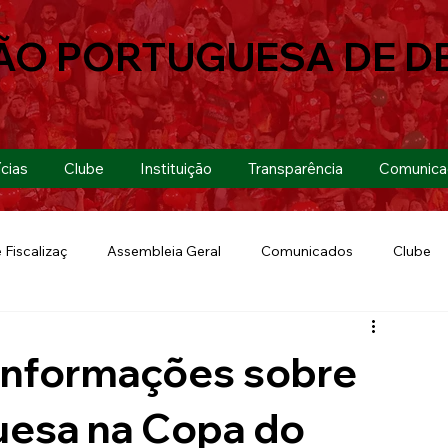
ÃO PORTUGUESA DE D
cias
Clube
Instituição
Transparência
Comunica
 Fiscalizaç
Assembleia Geral
Comunicados
Clube
Futebol 7
Copa Paulista 2019
Futebol
Eventos
 informações sobre
Lusa Run 2019
Lusa
Futebol Feminino
uesa na Copa do