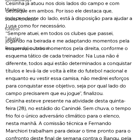
Cesinha já atuou nos dois lados do campo e com 
Marketing
destaque em ambos. Por isso ele destaca que, 
independente do lado, está à disposição para ajudar a 
Sócio-Torcedor
Lusa como for necessário.
futebol
“Sempre atuei, em todos os clubes que passei, 
Tabelas
jogando na beirada e me adaptando momentos pela 
esquerda, outros momentos pela direita, conforme o 
Recuperação Judicial
esquema tático de cada treinador. Na Lusa não é 
diferente, todos aqui estão determinados a conquistar 
títulos e levá-la de volta à elite do futebol nacional e 
enquanto eu vestir essa camisa, não medirei esforços 
para conquistar esse objetivo, seja por qual lado do 
campo precisarem que eu jogue”, finalizou.
Cesinha esteve presente na atividade desta quinta-
feira (28), no estádio do Canindé. Sem chuva, o tempo 
frio foi o único adversário climático para o elenco, 
nesta manhã. A comissão técnica e Fernando 
Marchiori trabalham para deixar o time pronto para o 
confronto deste final de semana contra o Bangu, pela 