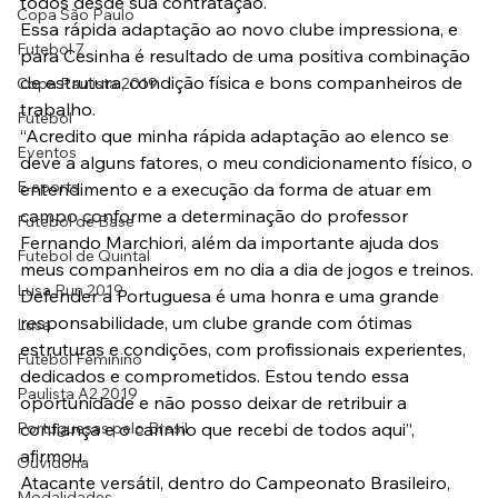
todos desde sua contratação.
Copa São Paulo
Essa rápida adaptação ao novo clube impressiona, e 
Futebol 7
para Cesinha é resultado de uma positiva combinação 
de estrutura, condição física e bons companheiros de 
Copa Paulista 2019
trabalho.
Futebol
“Acredito que minha rápida adaptação ao elenco se 
Eventos
deve a alguns fatores, o meu condicionamento físico, o 
E-sports
entendimento e a execução da forma de atuar em 
campo conforme a determinação do professor 
Futebol de Base
Fernando Marchiori, além da importante ajuda dos 
Futebol de Quintal
meus companheiros em no dia a dia de jogos e treinos. 
Lusa Run 2019
Defender a Portuguesa é uma honra e uma grande 
responsabilidade, um clube grande com ótimas 
Lusa
estruturas e condições, com profissionais experientes, 
Futebol Feminino
dedicados e comprometidos. Estou tendo essa 
Paulista A2 2019
oportunidade e não posso deixar de retribuir a 
Portuguesas pelo Brasil
confiança e o carinho que recebi de todos aqui”, 
afirmou.
Ouvidoria
Atacante versátil, dentro do Campeonato Brasileiro, 
Modalidades