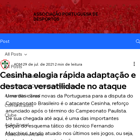
ASSOCIAÇÃO PORTUGUESA DE
DESPORTOS
Post
All Posts
ADM
29 de jul. de 2021
2 min de leitura
All Posts
Cesinha elogia rápida adaptação e
Conselho Deliberativo
destaca versatilidade no ataque
Conselho de Orientação e Fiscalizaç
Uma das caras novas da Portuguesa para a disputa do 
Assembleia Geral
Campeonato Brasileiro é o atacante Cesinha, reforço 
Comunicados
anunciado após o término do Campeonato Paulista. 
Clube
De sua chegada até aqui, é uma das importantes 
Ação Social
peças do esquema tático do técnico Fernando 
Marchiori, tendo atuado nos últimos seis jogos, ou seja, 
Futebol Americano