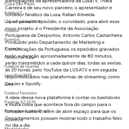
participações da apresentadora da LusaTV, Thata 
Copa São Paulo
Carreira e de seu novo parceiro, o apresentador e 
Futebol 7
torcedor fanático da Lusa, Rafael Almeida.
Já no primeiro episódio, o convidado, para abrir esse 
Copa Paulista 2019
novo projeto, é o Presidente da Associação 
Futebol
Portuguesa de Desportos, Antonio Carlos Castanheira.
Eventos
Produzido pelo Departamento de Marketing e 
E-sports
Comunicações da Portuguesa, os episódios gravados 
terão a duração aproximadamente de 80 minutos, 
Futebol de Base
serão transmitidos a cada quinze dias, todas as sextas, 
Futebol de Quintal
às 20 horas, pelo YouTube da LUSATV e em seguida 
Lusa Run 2019
disponibilizados nas plataformas de streaming, como 
Deezer e Spotify .
Lusa
Futebol Feminino
A ideia dessa nova plataforma é contar os bastidores 
Paulista A2 2019
e muita coisa que acontece fora do campo para o 
Portuguesas pelo Brasil
torcedor lusitano, além de abrir espaço para que os 
Departamentos possam mostrar todo o trabalho feito 
Ouvidoria
no dia a dia.
Modalidades