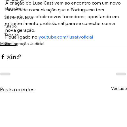
A criação do Lusa Cast vem ao encontro com um novo 
Marketing
modelo de comunicação que a Portuguesa tem 
buscado para atrair novos torcedores, apostando em 
Sócio-Torcedor
entretenimento profissional para se conectar com a 
futebol
nova geração.
Tabelas
Fique ligado no 
youtube.com/lusatvoficial
Marketing
Recuperação Judicial
Ver tudo
Posts recentes