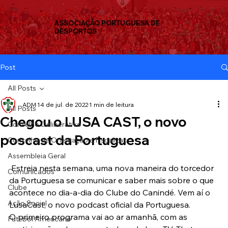
ASSOCIAÇÃO PORTUGUESA DE
DESPORTOS
Post
All Posts
ADM
14 de jul. de 2022
1 min de leitura
All Posts
Chegou o LUSA CAST, o novo
Conselho Deliberativo
poscast da Portuguesa
Conselho de Orientação e Fiscalizaç
Assembleia Geral
 Estreia nesta semana, uma nova maneira do torcedor 
Comunicados
da Portuguesa se comunicar e saber mais sobre o que 
Clube
acontece no dia-a-dia do Clube do Canindé. Vem aí o 
Ação Social
LusaCast, o novo podcast oficial da Portuguesa.
O primeiro programa vai ao ar amanhã, com as 
Futebol Americano