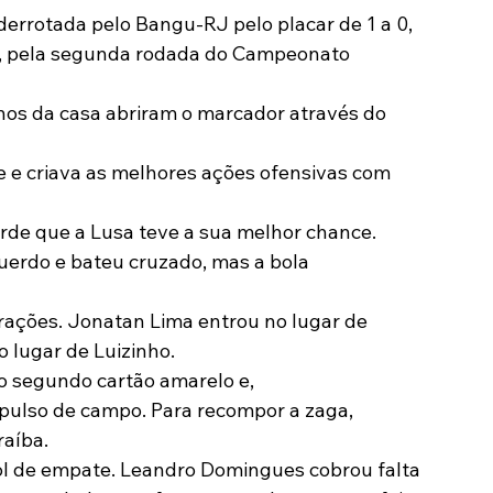
derrotada pelo Bangu-RJ pelo placar de 1 a 0​, 
Modalidades
Marketing
Sócio-Torcedor
ro, pela segunda rodada do Campeonato 
nos da casa abriram o marcador através do 
 e criava as melhores ações ofensivas com 
erde que a Lusa teve a sua melhor chance. 
uerdo e bateu cruzado, mas a bola 
erações. Jonatan Lima entrou no lugar de 
 lugar de Luizinho.
 o segundo cartão amarelo e, 
ulso de campo. Para recompor a zaga, 
raíba.
ol de empate. Leandro Domingues cobrou falta 