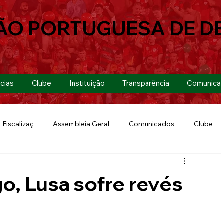
ÃO PORTUGUESA DE D
cias
Clube
Instituição
Transparência
Comunica
 Fiscalizaç
Assembleia Geral
Comunicados
Clube
Futebol 7
Copa Paulista 2019
Futebol
Eventos
o, Lusa sofre revés
Lusa Run 2019
Lusa
Futebol Feminino