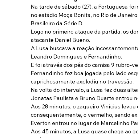
Na tarde de sábado (27), a Portuguesa foi 
Paulista A2 2019
Portuguesas pelo Brasil
Ouvidoria
no estádio Moça Bonita, no Rio de Janei
Brasileiro da Série D.
Logo no primeiro ataque da partida, os do
futebol
Tabelas
Recuperação Judicial
atacante Daniel Bueno.
A Lusa buscava a reação incessantemente
Leandro Domingues e Fernandinho.
E foi através dos pés do camisa 9 rubro-v
Fernandinho fez boa jogada pelo lado esq
caprichosamente explodiu no travessão.
Na volta do intervalo, a Lusa fez duas alt
Jonatas Paulista e Bruno Duarte entrou no
Aos 28 minutos, o zagueiro Vinícius levou
consequentemente, o vermelho, sendo exp
Everton entrou no lugar de Marcelinho Pa
Aos 45 minutos, a Lusa quase chega ao g