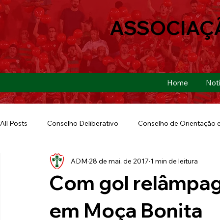
ASSOCIAÇ
Home
Notí
All Posts
Conselho Deliberativo
Conselho de Orientação e
ADM
28 de mai. de 2017
1 min de leitura
Ação Social
Futebol Americano
Copa São Paulo
Com gol relâmpag
E-sports
Futebol de Base
Futebol de Quintal
em Moça Bonita