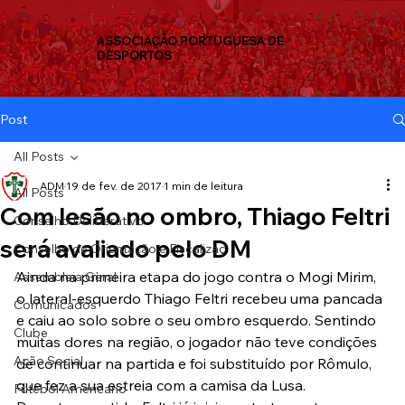
ASSOCIAÇÃO PORTUGUESA DE
DESPORTOS
Post
All Posts
ADM
19 de fev. de 2017
1 min de leitura
All Posts
Com lesão no ombro, Thiago Feltri
Conselho Deliberativo
será avaliado pelo DM
Conselho de Orientação e Fiscalizaç
Ainda na primeira etapa do jogo contra o Mogi Mirim, 
Assembleia Geral
o lateral-esquerdo Thiago Feltri recebeu uma pancada 
Comunicados
e caiu ao solo sobre o seu ombro esquerdo. Sentindo 
Clube
muitas dores na região, o jogador não teve condições 
Ação Social
de continuar na partida e foi substituído por Rômulo, 
que fez a sua estreia com a camisa da Lusa.
Futebol Americano