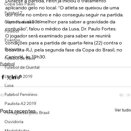
Durante a partida, Feltri já iniciou o tratamento 
Copa São Paulo
aplicando gelo no local. “O atleta se queixou de uma 
Futebol 7
dor forte no ombro e não conseguiu seguir na partida. 
Vamos avaliá-lo melhor para saber a gravidade da 
Copa Paulista 2019
contusão”, falou o médico da Lusa, Dr. Paulo Fortes.
Futebol
O jogador será examinado para saber se reunirá 
Eventos
condições para a partida de quarta-feira (22) contra o 
E-sports
Boavista-RJ, pela segunda fase da Copa do Brasil, no 
Canindé, às 19h30.
Futebol de Base
Futebol
Futebol de Quintal
Lusa Run 2019
Lusa
Futebol Feminino
Paulista A2 2019
Ver tudo
Posts recentes
Portuguesas pelo Brasil
Ouvidoria
Modalidades