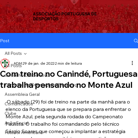
ASSOCIAÇÃO PORTUGUESA DE
DESPORTOS
Post
All Posts
ADM
29 de jan. de 2022
2 min de leitura
All Posts
Com treino no Canindé, Portuguesa
Conselho Deliberativo
trabalha pensando no Monte Azul
Conselho de Orientação e Fiscalizaç
Assembleia Geral
 O sábado (29) foi de treino na parte da manhã para o 
Comunicados
elenco da Portuguesa que se prepara para enfrentar o 
Clube
Monte Azul, pela segunda rodada do Campeonato 
Ação Social
Paulista. O trabalho foi comandando pelo técnico 
Sérgio Soares que começou a implantar a estratégia 
Futebol Americano