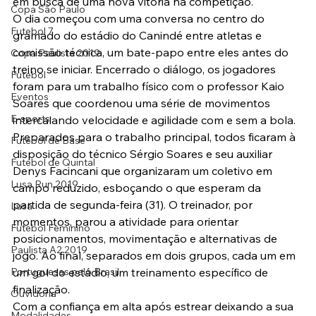
em busca de uma nova vitória na competição.
Copa São Paulo
O dia começou com uma conversa no centro do 
Futebol 7
gramado do estádio do Canindé entre atletas e 
comissão técnica, um bate-papo entre eles antes do 
Copa Paulista 2019
treino se iniciar. Encerrado o diálogo, os jogadores 
Futebol
foram para um trabalho físico com o professor Kaio 
Eventos
Soares que coordenou uma série de movimentos 
E-sports
intercalando velocidade e agilidade com e sem a bola.
Preparados para o trabalho principal, todos ficaram à 
Futebol de Base
disposição do técnico Sérgio Soares e seu auxiliar 
Futebol de Quintal
Denys Facincani que organizaram um coletivo em 
Lusa Run 2019
campo reduzido, esboçando o que esperam da 
partida de segunda-feira (31). O treinador, por 
Lusa
momentos, parou a atividade para orientar 
Futebol Feminino
posicionamentos, movimentação e alternativas de 
Paulista A2 2019
jogo. Ao final, separados em dois grupos, cada um em 
Portuguesas pelo Brasil
um gol do estádio, um treinamento específico de 
finalização.
Ouvidoria
Com a confiança em alta após estrear deixando a sua 
Modalidades