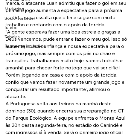
marca, o atacante Luan admitiu que fazer o gol em seu 
Marketing
primeiro jogo aumenta a expectativa para a próxima 
partida, mas ressalta que o time segue com muito 
Sócio-Torcedor
trabalho e contando com o apoio da torcida.
futebol
“A gente esperava fazer uma boa estreia e graças a 
Tabelas
Deus vencemos, pude entrar e fazer o meu gol. Isso só 
aumenta nossa confiança e nossa expectativa para o 
Recuperação Judicial
próximo jogo, mas sempre com os pés no chão e 
tranquilos. Trabalhamos muito hoje, vamos trabalhar 
amanhã para chegar forte no jogo que vai ser difícil. 
Porém, jogando em casa e com o apoio da torcida, 
confio que vamos fazer novamente um grande jogo e 
conquistar um resultado importante”, afirmou o 
atacante.
A Portuguesa volta aos treinos na manhã deste 
domingo (30), quando encerra sua preparação no CT 
do Parque Ecológico. A equipe enfrenta o Monte Azul 
às 20h desta segunda-feira, no estádio do Canindé e 
com ingressos já à venda. Será o primeiro jogo oficial 