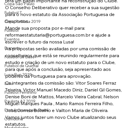
terá um papel importante na reconstrução do Clube. 
Copa São Paulo
O Conselho Deliberativo quer receber a sua sugestão 
Futebol 7
para o novo estatuto da Associação Portuguesa de 
Desportos.
Copa Paulista 2019
Mande sua proposta por e-mail para: 
Futebol
reformaestatutaria@portuguesa.com.br e ajude a 
Eventos
escrever o futuro da nossa Lusa!
E-sports
As propostas serão avaliadas por uma comissão de 
conselheiros que está se reunindo regularmente para 
Futebol de Base
estudo e criação de um novo estatuto para o Clube, 
Futebol de Quintal
para que após a conclusão, seja apresentado aos 
Lusa Run 2019
poderes da Portuguesa para aprovação.
Os integrantes da comissão são: Vitor Soares Ferraz 
Lusa
Teixeira, Victor Manuel Macedo Diniz, Daniel Gil Gomes, 
Futebol Feminino
Denise Boni de Mattos, Marcelo Vieira Cabral, Nelson 
Paulista A2 2019
Miguel Marques Paula , Mario Ramos Ferreira Filho, 
Portuguesas pelo Brasil
José Correia Botelho e Vailton Maria de Oliveira.
Vamos juntos fazer um novo Clube atualizando seus 
Ouvidoria
estatutos.
Modalidades