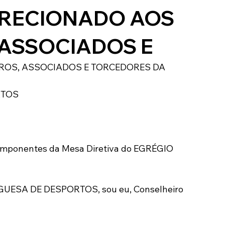
IRECIONADO AOS
Modalidades
Marketing
Sócio-Torcedor
 ASSOCIADOS E
ROS, ASSOCIADOS E TORCEDORES DA
RTOS
omponentes da Mesa Diretiva do EGRÉGIO 
ESA DE DESPORTOS, sou eu, Conselheiro 