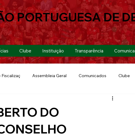
ÃO PORTUGUESA DE D
cias
Clube
Instituição
Transparência
Comunica
 Fiscalizaç
Assembleia Geral
Comunicados
Clube
Futebol 7
Copa Paulista 2019
Futebol
Eventos
BERTO DO
Lusa Run 2019
Lusa
Futebol Feminino
 CONSELHO