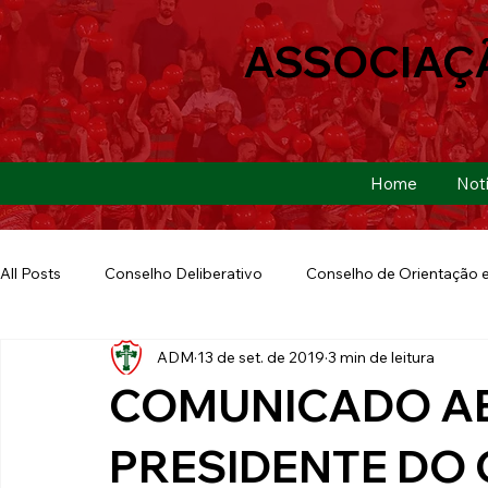
ASSOCIAÇ
Home
Notí
All Posts
Conselho Deliberativo
Conselho de Orientação e
ADM
13 de set. de 2019
3 min de leitura
Ação Social
Futebol Americano
Copa São Paulo
COMUNICADO A
E-sports
Futebol de Base
Futebol de Quintal
PRESIDENTE DO