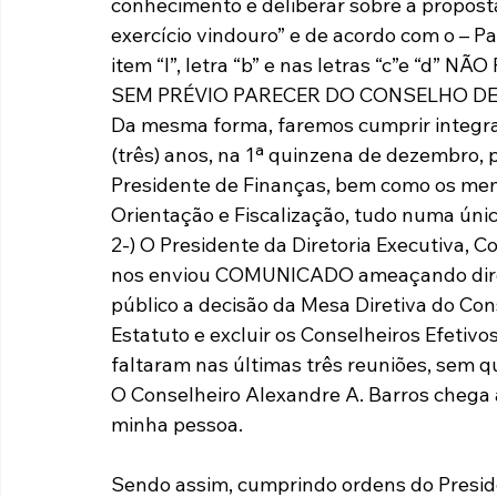
conhecimento e deliberar sobre a proposta
exercício vindouro” e de acordo com o – P
item “I”, letra “b” e nas letras “c”e 
SEM PRÉVIO PARECER DO CONSELHO DE
Da mesma forma, faremos cumprir integralme
(três) anos, na 1ª quinzena de dezembro, p
Presidente de Finanças, bem como os mem
Orientação e Fiscalização, tudo numa únic
2-) O Presidente da Diretoria Executiva, 
nos enviou COMUNICADO ameaçando diret
público a decisão da Mesa Diretiva do Con
Estatuto e excluir os Conselheiros Efetivo
faltaram nas últimas três reuniões, sem q
O Conselheiro Alexandre A. Barros chega 
minha pessoa.
Sendo assim, cumprindo ordens do Preside