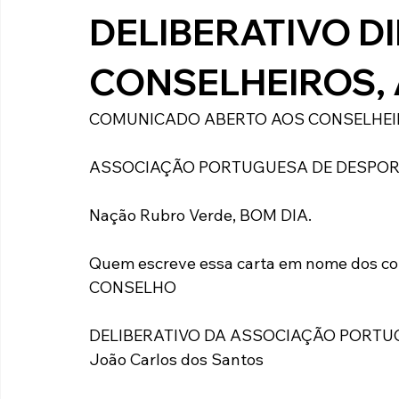
DELIBERATIVO D
Paulista A2 2019
Portuguesas pelo Brasil
Ouvidoria
CONSELHEIROS,
futebol
Tabelas
Recuperação Judicial
COMUNICADO ABERTO AOS CONSELHEI
ASSOCIAÇÃO PORTUGUESA DE DESPO
Nação Rubro Verde, BOM DIA.
Quem escreve essa carta em nome dos c
CONSELHO
DELIBERATIVO DA ASSOCIAÇÃO PORTUGU
João Carlos dos Santos