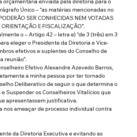
 orçamentária enviada pela diretoria para o 
arágrafo Único – “as matérias mencionadas no 
“d” NÃO PODERÃO SER CONHECIDAS NEM VOTADAS 
 ORIENTAÇÃO E FISCALIZAÇÃO”.
nte o – Artigo 42 – letra e) “de 3 (três) em 3 
ara eleger o Presidente da Diretoria e Vice-
bros efetivos e suplentes do Conselho de 
a reunião”.
Conselheiro Efetivo Alexandre Azevedo Barros, 
amente a minha pessoa por ter tornado 
selho Deliberativo de seguir o que determina o 
s e Suspender os Conselheiros Vitalícios que 
ue apresentassem justificativa.
a nos ameaçar de processo individual contra 
nte da Diretoria Executiva e evitando as 