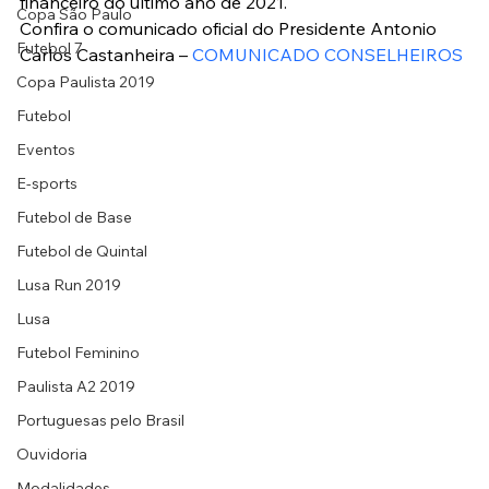
financeiro do ultimo ano de 2021.
Copa São Paulo
Confira o comunicado oficial do Presidente Antonio 
Futebol 7
Carlos Castanheira – 
COMUNICADO CONSELHEIROS
Copa Paulista 2019
Futebol
Eventos
E-sports
Futebol de Base
Futebol de Quintal
Lusa Run 2019
Lusa
Futebol Feminino
Paulista A2 2019
Portuguesas pelo Brasil
Ouvidoria
Modalidades