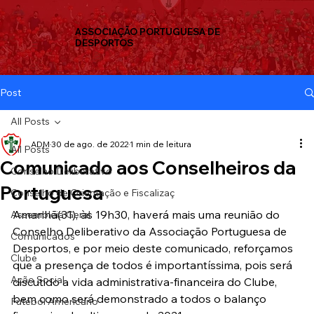
ASSOCIAÇÃO PORTUGUESA DE
DESPORTOS
Post
All Posts
ADM
30 de ago. de 2022
1 min de leitura
All Posts
Comunicado aos Conselheiros da
Conselho Deliberativo
Portuguesa
Conselho de Orientação e Fiscalizaç
Amanhã(31), às 19h30, haverá mais uma reunião do 
Assembleia Geral
Conselho Deliberativo da Associação Portuguesa de 
Comunicados
Desportos, e por meio deste comunicado, reforçamos 
Clube
que a presença de todos é importantíssima, pois será 
Ação Social
discutido a vida administrativa-financeira do Clube, 
bem como será demonstrado a todos o balanço 
Futebol Americano