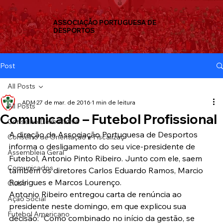
ASSOCIAÇÃO PORTUGUESA DE
DESPORTOS
Post
All Posts
ADM
27 de mar. de 2016
1 min de leitura
All Posts
Comunicado – Futebol Profissional
Conselho Deliberativo
A direção da Associação Portuguesa de Desportos 
Conselho de Orientação e Fiscalizaç
informa o desligamento do seu vice-presidente de 
Assembleia Geral
Futebol, Antonio Pinto Ribeiro. Junto com ele, saem 
Comunicados
também os diretores Carlos Eduardo Ramos, Marcio 
Rodrigues e Marcos Lourenço.
Clube
Antonio Ribeiro entregou carta de renúncia ao 
Ação Social
presidente neste domingo, em que explicou sua 
Futebol Americano
decisão: “Como combinado no início da gestão, se 