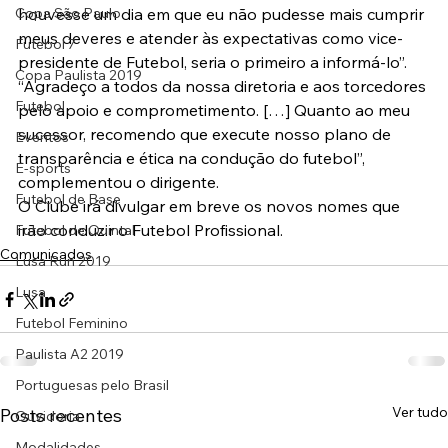
Copa São Paulo
houvesse um dia em que eu não pudesse mais cumprir 
meus deveres e atender às expectativas como vice-
Futebol 7
presidente de Futebol, seria o primeiro a informá-lo”.
Copa Paulista 2019
“Agradeço a todos da nossa diretoria e aos torcedores 
Futebol
pelo apoio e comprometimento. […] Quanto ao meu 
sucessor, recomendo que execute nosso plano de 
Eventos
transparência e ética na condução do futebol”, 
E-sports
complementou o dirigente.
Futebol de Base
O Clube irá divulgar em breve os novos nomes que 
irão conduzir o Futebol Profissional.
Futebol de Quintal
Comunicados
Lusa Run 2019
Lusa
Futebol Feminino
Paulista A2 2019
Portuguesas pelo Brasil
Ver tudo
Posts recentes
Ouvidoria
Modalidades