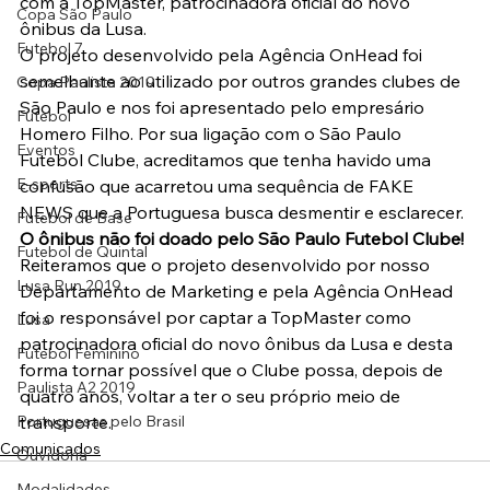
com a TopMaster, patrocinadora oficial do novo 
Copa São Paulo
ônibus da Lusa.
Futebol 7
O projeto desenvolvido pela Agência OnHead foi 
semelhante ao utilizado por outros grandes clubes de 
Copa Paulista 2019
São Paulo e nos foi apresentado pelo empresário 
Futebol
Homero Filho. Por sua ligação com o São Paulo 
Eventos
Futebol Clube, acreditamos que tenha havido uma 
E-sports
confusão que acarretou uma sequência de FAKE 
NEWS que a Portuguesa busca desmentir e esclarecer. 
Futebol de Base
O ônibus não foi doado pelo São Paulo Futebol Clube!
Futebol de Quintal
Reiteramos que o projeto desenvolvido por nosso 
Lusa Run 2019
Departamento de Marketing e pela Agência OnHead 
foi o responsável por captar a TopMaster como 
Lusa
patrocinadora oficial do novo ônibus da Lusa e desta 
Futebol Feminino
forma tornar possível que o Clube possa, depois de 
Paulista A2 2019
quatro anos, voltar a ter o seu próprio meio de 
Portuguesas pelo Brasil
transporte.
Comunicados
Ouvidoria
Modalidades