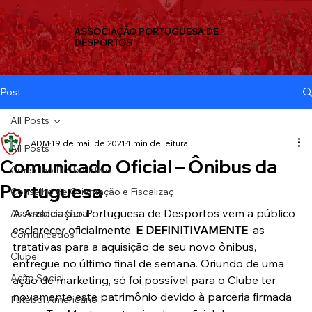
ASSOCIAÇÃO PORTUGUESA DE
DESPORTOS
Post
All Posts
ADM
19 de mai. de 2021
1 min de leitura
All Posts
Comunicado Oficial – Ônibus da
Conselho Deliberativo
Portuguesa
Conselho de Orientação e Fiscalizaç
A Associação Portuguesa de Desportos vem a público 
Assembleia Geral
esclarecer oficialmente, 
E DEFINITIVAMENTE
, as 
Comunicados
tratativas para a aquisição de seu novo ônibus, 
Clube
entregue no último final de semana. Oriundo de uma 
Ação Social
ação de marketing, só foi possível para o Clube ter 
novamente este patrimônio devido à parceria firmada 
Futebol Americano