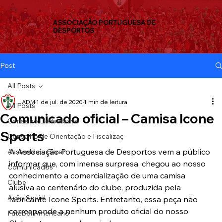
ASSOCIAÇÃO PORTUGUESA DE
DESPORTOS
Post
All Posts
ADM
1 de jul. de 2020
1 min de leitura
All Posts
Comunicado oficial – Camisa Icone
Conselho Deliberativo
Sports
Conselho de Orientação e Fiscalizaç
A Associação Portuguesa de Desportos vem a público 
Assembleia Geral
informar que, com imensa surpresa, chegou ao nosso 
Comunicados
conhecimento a comercialização de uma camisa 
Clube
alusiva ao centenário do clube, produzida pela 
Ação Social
fabricante Icone Sports. Entretanto, essa peça não 
corresponde a nenhum produto oficial do nosso 
Futebol Americano