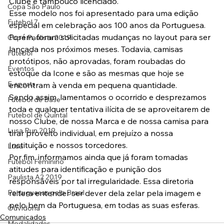
Clube e tampouco licenciado.
Copa São Paulo
Esse modelo nos foi apresentado para uma edição 
Futebol 7
especial em celebração aos 100 anos da Portuguesa. 
Porém, foram solicitadas mudanças no layout para ser 
Copa Paulista 2019
lançada nos próximos meses. Todavia, camisas 
Futebol
protótipos, não aprovadas, foram roubadas do 
Eventos
estoque da Icone e são as mesmas que hoje se 
E-sports
encontram à venda em pequena quantidade.
Sendo assim, lamentamos o ocorrido e desprezamos 
Futebol de Base
toda e qualquer tentativa ilícita de se aproveitarem de 
Futebol de Quintal
nosso Clube, de nossa Marca e de nossa camisa para 
Lusa Run 2019
tirar proveito individual, em prejuízo a nossa 
Instituição e nossos torcedores.
Lusa
Por fim, informamos ainda que já foram tomadas 
Futebol Feminino
atitudes para identificação e punição dos 
Paulista A2 2019
responsáveis por tal irregularidade. Essa diretoria 
Portuguesas pelo Brasil
reitera entender ser dever dela zelar pela imagem e 
pelo bem da Portuguesa, em todas as suas esferas.
Ouvidoria
Comunicados
Modalidades