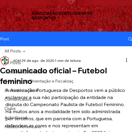
ASSOCIAÇÃO PORTUGUESA DE
DESPORTOS
Post
All Posts
ADM
29 de ago. de 2020
1 min de leitura
All Posts
Comunicado oficial – Futebol
Conselho Deliberativo
feminino
Conselho de Orientação e Fiscalizaç
A Associação Portuguesa de Desportos vem a público 
Assembleia Geral
esclarecer a sua não participação da entidade na 
Comunicados
disputa do Campeonato Paulista de Futebol Feminino.
Clube
Há muitos anos a modalidade tem sido administrada 
Ação Social
por terceiros, que em parceria com a Portuguesa, 
defendem as cores e nos representam em 
Futebol Americano