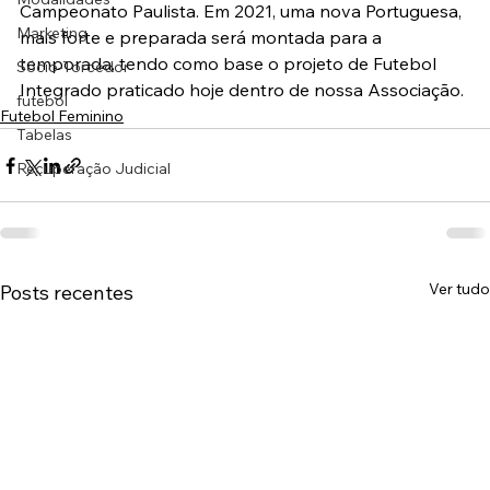
Campeonato Paulista. Em 2021, uma nova Portuguesa, 
Marketing
mais forte e preparada será montada para a 
temporada, tendo como base o projeto de Futebol 
Sócio-Torcedor
Integrado praticado hoje dentro de nossa Associação.
futebol
Futebol Feminino
Tabelas
Recuperação Judicial
Ver tudo
Posts recentes