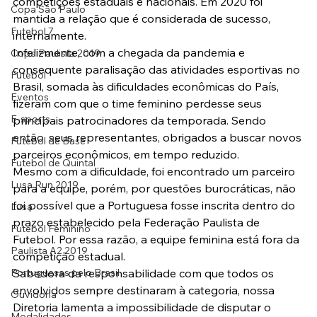
competições estaduais e nacionais. Em 2020 foi 
Copa São Paulo
mantida a relação que é considerada de sucesso, 
Futebol 7
internamente.
Infelizmente, com a chegada da pandemia e 
Copa Paulista 2019
consequente paralisação das atividades esportivas no 
Futebol
Brasil, somada às dificuldades econômicas do País, 
Eventos
fizeram com que o time feminino perdesse seus 
E-sports
principais patrocinadores da temporada. Sendo 
então, seus representantes, obrigados a buscar novos 
Futebol de Base
parceiros econômicos, em tempo reduzido.
Futebol de Quintal
Mesmo com a dificuldade, foi encontrado um parceiro 
Lusa Run 2019
para a equipe, porém, por questões burocráticas, não 
foi possível que a Portuguesa fosse inscrita dentro do 
Lusa
prazo estabelecido pela Federação Paulista de 
Futebol Feminino
Futebol. Por essa razão, a equipe feminina está fora da 
Paulista A2 2019
competição estadual.
Portuguesas pelo Brasil
Sabedora da responsabilidade com que todos os 
envolvidos sempre destinaram à categoria, nossa 
Ouvidoria
Diretoria lamenta a impossibilidade de disputar o 
Modalidades