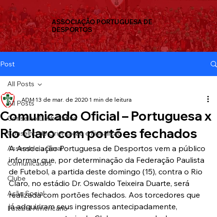
ASSOCIAÇÃO PORTUGUESA DE
DESPORTOS
Post
All Posts
ADM
13 de mar. de 2020
1 min de leitura
All Posts
Comunicado Oficial – Portuguesa x
Conselho Deliberativo
Rio Claro com portões fechados
Conselho de Orientação e Fiscalizaç
A Associação Portuguesa de Desportos vem a público 
Assembleia Geral
informar que, por determinação da Federação Paulista 
Comunicados
de Futebol, a partida deste domingo (15), contra o Rio 
Clube
Claro, no estádio Dr. Oswaldo Teixeira Duarte, será 
Ação Social
realizada com portões fechados. Aos torcedores que 
já adquiriram seus ingressos antecipadamente, 
Futebol Americano