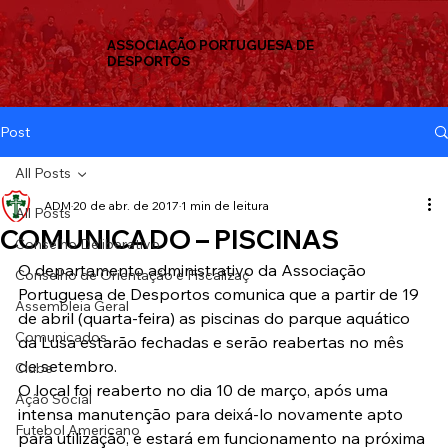
ASSOCIAÇÃO PORTUGUESA DE
DESPORTOS
Post
All Posts
ADM
20 de abr. de 2017
1 min de leitura
All Posts
COMUNICADO – PISCINAS
Conselho Deliberativo
O departamento administrativo da Associação 
Conselho de Orientação e Fiscalizaç
Portuguesa de Desportos comunica que a partir de 19 
Assembleia Geral
de abril (quarta-feira) as piscinas do parque aquático 
Comunicados
da Lusa estarão fechadas e serão reabertas no mês 
de setembro.
Clube
O local foi reaberto no dia 10 de março, após uma 
Ação Social
intensa manutenção para deixá-lo novamente apto 
Futebol Americano
para utilização, e estará em funcionamento na próxima 