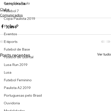
Copa São Paulo
temporada.
Clube
Futebol 7
Comunicados
Copa Paulista 2019
Futebol
Eventos
E-sports
Futebol de Base
Ver tudo
Posts recentes
Futebol de Quintal
Lusa Run 2019
Lusa
Futebol Feminino
Paulista A2 2019
Portuguesas pelo Brasil
Ouvidoria
Modalidades