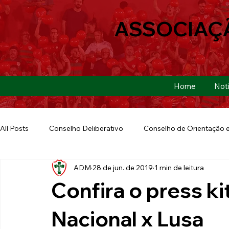
ASSOCIAÇ
Home
Notí
All Posts
Conselho Deliberativo
Conselho de Orientação e
ADM
28 de jun. de 2019
1 min de leitura
Ação Social
Futebol Americano
Copa São Paulo
Confira o press ki
E-sports
Futebol de Base
Futebol de Quintal
Nacional x Lusa