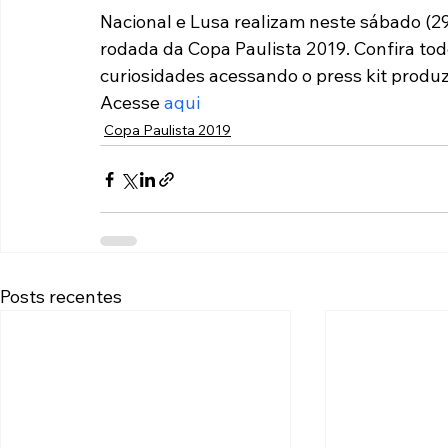
Nacional e Lusa realizam neste sábado (29)
Paulista A2 2019
Portuguesas pelo Brasil
Ouvidoria
rodada da Copa Paulista 2019. Confira tod
curiosidades acessando o press kit produz
Acesse 
aqui
futebol
Tabelas
Recuperação Judicial
Copa Paulista 2019
Posts recentes