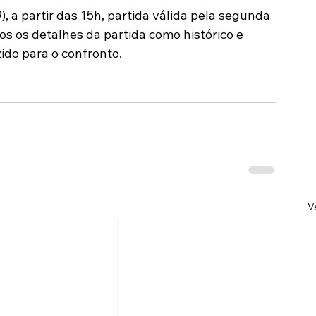
, a partir das 15h, partida válida pela segunda 
Modalidades
Marketing
Sócio-Torcedor
os os detalhes da partida como histórico e 
ido para o confronto.
V