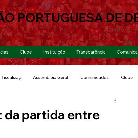
ÃO PORTUGUESA DE D
cias
Clube
Instituição
Transparência
Comunica
 Fiscalizaç
Assembleia Geral
Comunicados
Clube
Futebol 7
Copa Paulista 2019
Futebol
Eventos
t da partida entre
Lusa Run 2019
Lusa
Futebol Feminino