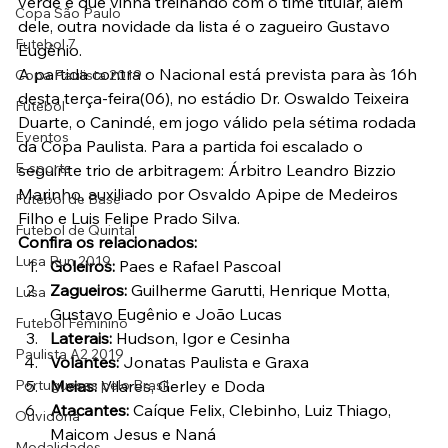
verde e que vinha treinando com o time titular, além 
Copa São Paulo
dele, outra novidade da lista é o zagueiro Gustavo 
Futebol 7
Eugênio.
A partida contra o Nacional está prevista para às 16h 
Copa Paulista 2019
desta terça-feira(06), no estádio Dr. Oswaldo Teixeira 
Futebol
Duarte, o Canindé, em jogo válido pela sétima rodada 
Eventos
da Copa Paulista. Para a partida foi escalado o 
E-sports
seguinte trio de arbitragem: Árbitro Leandro Bizzio 
Marinho, auxiliado por Osvaldo Apipe de Medeiros 
Futebol de Base
Filho e Luis Felipe Prado Silva.
Futebol de Quintal
Confira os relacionados:
Lusa Run 2019
Goleiros:
 Paes e Rafael Pascoal
Zagueiros:
 Guilherme Garutti, Henrique Motta, 
Lusa
Gustavo Eugênio e João Lucas
Futebol Feminino
Laterais:
 Hudson, Igor e Cesinha
Paulista A2 2019
Volantes:
 Jonatas Paulista e Graxa
Portuguesas pelo Brasil
Meias:
 Vilares, Gerley e Doda
Atacantes:
 Caíque Felix, Clebinho, Luiz Thiago, 
Ouvidoria
Maicom Jesus e Naná
Modalidades