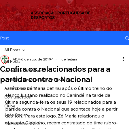
ASSOCIAÇÃO PORTUGUESA DE
DESPORTOS
Post
All Posts
ADM
6 de ago. de 2019
1 min de leitura
All Posts
Confira os relacionados para a
Conselho Deliberativo
partida contra o Nacional
Conselho de Orientação e Fiscalizaç
O técnico Zé Maria definiu após o último treino do 
Assembleia Geral
elenco lusitano realizado no Canindé na tarde da 
Comunicados
última segunda-feira os seus 19 relacionados para a 
Clube
partida contra o Nacional que acontece hoje a partir 
Ação Social
das 16h.  Para este jogo, Zé Maria relacionou o 
atacante Clebinho, recém contratado do time rubro-
Futebol Americano