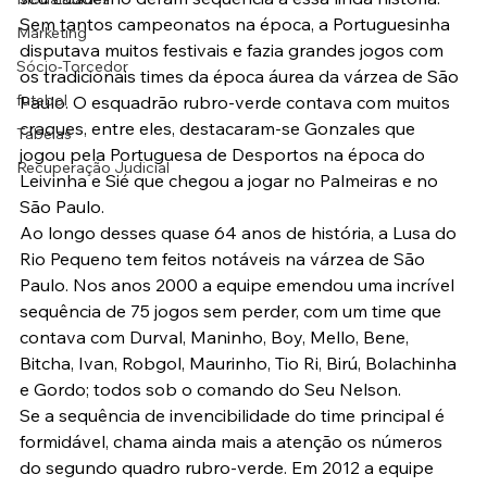
Sem tantos campeonatos na época, a Portuguesinha 
Marketing
disputava muitos festivais e fazia grandes jogos com 
Sócio-Torcedor
os tradicionais times da época áurea da várzea de São 
futebol
Paulo. O esquadrão rubro-verde contava com muitos 
craques, entre eles, destacaram-se Gonzales que 
Tabelas
jogou pela Portuguesa de Desportos na época do 
Recuperação Judicial
Leivinha e Sié que chegou a jogar no Palmeiras e no 
São Paulo.
Ao longo desses quase 64 anos de história, a Lusa do 
Rio Pequeno tem feitos notáveis na várzea de São 
Paulo. Nos anos 2000 a equipe emendou uma incrível 
sequência de 75 jogos sem perder, com um time que 
contava com Durval, Maninho, Boy, Mello, Bene, 
Bitcha, Ivan, Robgol, Maurinho, Tio Ri, Birú, Bolachinha 
e Gordo; todos sob o comando do Seu Nelson.
Se a sequência de invencibilidade do time principal é 
formidável, chama ainda mais a atenção os números 
do segundo quadro rubro-verde. Em 2012 a equipe 