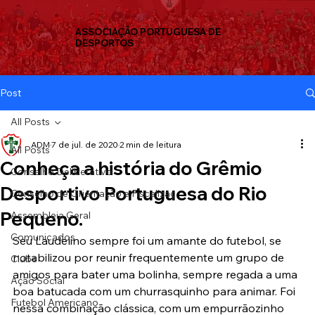
ASSOCIAÇÃO PORTUGUESA DE
DESPORTOS
Post
All Posts
ADM
7 de jul. de 2020
2 min de leitura
All Posts
Conheça a história do Grêmio
Conselho Deliberativo
Desportivo Portuguesa do Rio
Conselho de Orientação e Fiscalizaç
Pequeno.
Assembleia Geral
Comunicados
Seu Laudelino sempre foi um amante do futebol, se 
notabilizou por reunir frequentemente um grupo de 
Clube
amigos para bater uma bolinha, sempre regada a uma 
Ação Social
boa batucada com um churrasquinho para animar. Foi 
Futebol Americano
nessa combinação clássica, com um empurrãozinho 