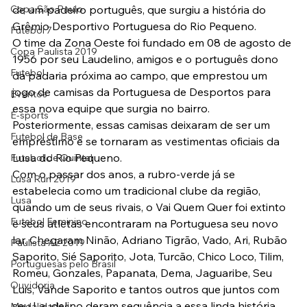
Copa São Paulo
de um padeiro português, que surgiu a história do 
Grêmio Desportivo Portuguesa do Rio Pequeno.
Futebol 7
O time da Zona Oeste foi fundado em 08 de agosto de 
Copa Paulista 2019
1956 por seu Laudelino, amigos e o português dono 
Futebol
da padaria próxima ao campo, que emprestou um 
jogo de camisas da Portuguesa de Desportos para 
Eventos
essa nova equipe que surgia no bairro. 
E-sports
Posteriormente, essas camisas deixaram de ser um 
Futebol de Base
empréstimo e se tornaram as vestimentas oficiais da 
Lusa do Rio Pequeno.
Futebol de Quintal
Com o passar dos anos, a rubro-verde já se 
Lusa Run 2019
estabelecia como um tradicional clube da região, 
Lusa
quando um de seus rivais, o Vai Quem Quer foi extinto 
Futebol Feminino
e seus atletas encontraram na Portuguesa seu novo 
lar. Chegaram Ninão, Adriano Tigrão, Vado, Ari, Rubão 
Paulista A2 2019
Saporito, Sié Saporito, Jota, Turcão, Chico Loco, Tilim, 
Portuguesas pelo Brasil
Romeu, Gonzales, Papanata, Dema, Jaguaribe, Seu 
Ouvidoria
Luis, Vande Saporito e tantos outros que juntos com 
seu Laudelino deram sequência a essa linda história.
Modalidades