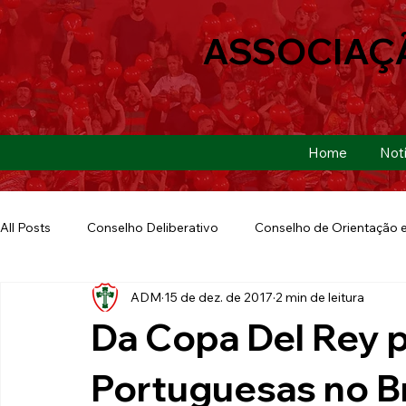
ASSOCIAÇ
Home
Notí
All Posts
Conselho Deliberativo
Conselho de Orientação e
ADM
15 de dez. de 2017
2 min de leitura
Ação Social
Futebol Americano
Copa São Paulo
Da Copa Del Rey p
E-sports
Futebol de Base
Futebol de Quintal
Portuguesas no Br