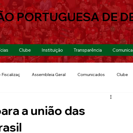
ÃO PORTUGUESA DE D
cias
Clube
Instituição
Transparência
Comunica
 Fiscalizaç
Assembleia Geral
Comunicados
Clube
Futebol 7
Copa Paulista 2019
Futebol
Eventos
ara a união das
Lusa Run 2019
Lusa
Futebol Feminino
asil