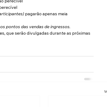
ão perecível
perecível
articipantes)
 pagarão apenas meia 
 os pontos das vendas de ingressos.
s, que serão divulgadas durante as próximas 
V