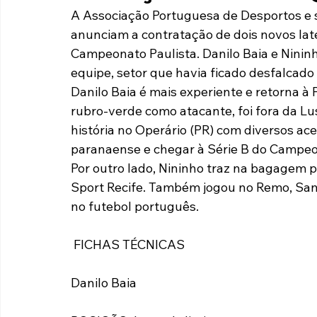
A Associação Portuguesa de Desportos e 
Paulista A2 2019
Portuguesas pelo Brasil
Ouvidoria
anunciam a contratação de dois novos late
Campeonato Paulista. Danilo Baia e Nininho
equipe, setor que havia ficado desfalcad
futebol
Tabelas
Recuperação Judicial
Danilo Baia é mais experiente e retorna à
rubro-verde como atacante, foi fora da Lus
história no Operário (PR) com diversos ac
paranaense e chegar à Série B do Campeon
Por outro lado, Nininho traz na bagagem p
Sport Recife. Também jogou no Remo, Sant
no futebol português.
 FICHAS TÉCNICAS
Danilo Baia