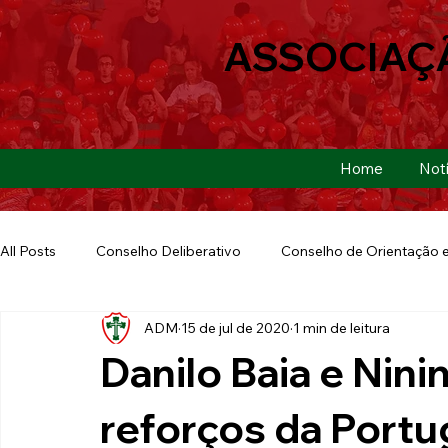
ASSOCIAÇ
Home
Notí
All Posts
Conselho Deliberativo
Conselho de Orientação e
ADM
15 de jul de 2020
1 min de leitura
Ação Social
Futebol Americano
Copa São Paulo
Danilo Baia e Nin
E-sports
Futebol de Base
Futebol de Quintal
reforços da Port