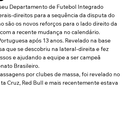
seu Departamento de Futebol Integrado 
Modalidades
Marketing
Sócio-Torcedor
rais-direitos para a sequência da disputa do 
 são os novos reforços para o lado direito da 
o com a recente mudança no calendário.
 Portuguesa após 13 anos. Revelado na base 
a que se descobriu na lateral-direita e fez 
essos e ajudando a equipe a ser campeã 
ato Brasileiro.
assagens por clubes de massa, foi revelado no 
a Cruz, Red Bull e mais recentemente estava 