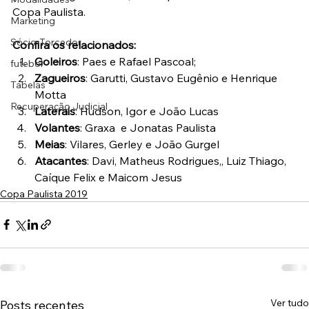
Copa Paulista.
Marketing
Sócio-Torcedor
Confira os relacionados:
Goleiros
: Paes e Rafael Pascoal;
futebol
Zagueiros
: Garutti, Gustavo Eugênio e Henrique 
Tabelas
Motta
Recuperação Judicial
Laterais
: Hudson, Igor e João Lucas
Volantes
: Graxa  e Jonatas Paulista
Meias
: Vilares, Gerley e João Gurgel
Atacantes
: Davi, Matheus Rodrigues,, Luiz Thiago, 
Caíque Felix e Maicom Jesus
Copa Paulista 2019
Ver tudo
Posts recentes