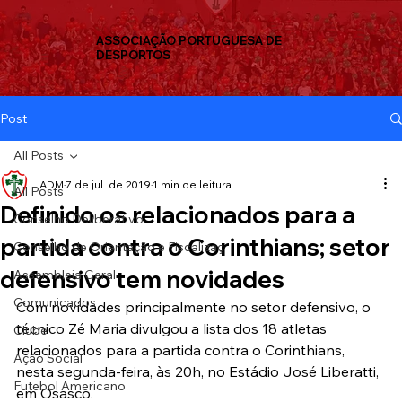
ASSOCIAÇÃO PORTUGUESA DE
DESPORTOS
Post
All Posts
ADM
7 de jul. de 2019
1 min de leitura
All Posts
Definido os relacionados para a
Conselho Deliberativo
partida contra o Corinthians; setor
Conselho de Orientação e Fiscalizaç
defensivo tem novidades
Assembleia Geral
Comunicados
Com novidades principalmente no setor defensivo, o 
técnico Zé Maria divulgou a lista dos 18 atletas 
Clube
relacionados para a partida contra o Corinthians,  
Ação Social
nesta segunda-feira, às 20h, no Estádio José Liberatti, 
Futebol Americano
em Osasco.