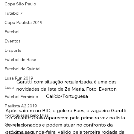
Copa São Paulo
Futebol 7
Copa Paulista 2019
Futebol
Eventos
E-sports
Futebol de Base
Futebol de Quintal
Lusa Run 2019
Garutti, com situação regularizada, é uma das 
Lusa
novidades da lista de Zé Maria. Foto: Everton 
Calício/Portuguesa
Futebol Feminino
Paulista A2 2019
Após saírem no BID, o goleiro Paes, o zagueiro Garutti 
Portuguesas pelo Brasil
e o volante Graxa aparecem pela primeira vez na lista 
de relacionados e podem atuar no confronto da 
Ouvidoria
próxima segunda-feira, válido pela terceira rodada da 
Modalidades