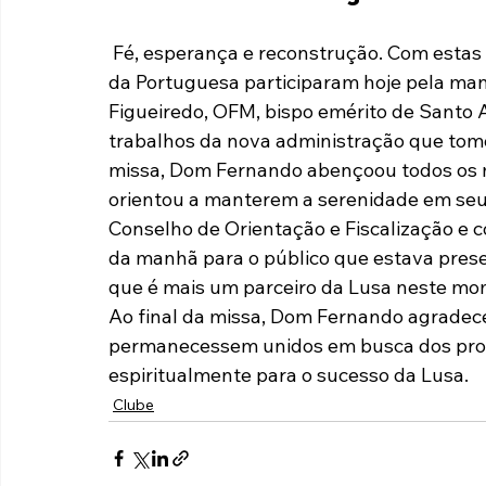
Paulista A2 2019
Portuguesas pelo Brasil
Ouvidoria
 Fé, esperança e reconstrução. Com estas palavras em mente, diretores e funcionários 
da Portuguesa participaram hoje pela ma
Figueiredo, OFM, bispo emérito de Santo 
futebol
Tabelas
Recuperação Judicial
trabalhos da nova administração que tomo
missa, Dom Fernando abençoou todos os 
orientou a manterem a serenidade em seus 
Conselho de Orientação e Fiscalização e
da manhã para o público que estava presen
que é mais um parceiro da Lusa neste mo
Ao final da missa, Dom Fernando agradece
permanecessem unidos em busca dos prop
espiritualmente para o sucesso da Lusa.
Clube