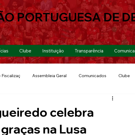
ÃO PORTUGUESA DE D
cias
Clube
Instituição
Transparência
Comunica
 Fiscalizaç
Assembleia Geral
Comunicados
Clube
Futebol 7
Copa Paulista 2019
Futebol
Eventos
ueiredo celebra
Lusa Run 2019
Lusa
Futebol Feminino
 graças na Lusa