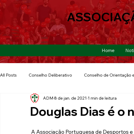
ASSOCIAÇ
Home
Notí
All Posts
Conselho Deliberativo
Conselho de Orientação e
ADM
8 de jan. de 2021
1 min de leitura
Ação Social
Futebol Americano
Copa São Paulo
Douglas Dias é o 
E-sports
Futebol de Base
Futebol de Quintal
 A Associação Portuguesa de Desportos e seu Departamento de Futebol Integrado 