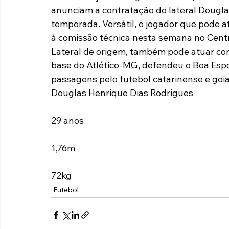
anunciam a contratação do lateral Douglas
Paulista A2 2019
Portuguesas pelo Brasil
Ouvidoria
temporada. Versátil, o jogador que pode a
à comissão técnica nesta semana no Cent
Lateral de origem, também pode atuar co
futebol
Tabelas
Recuperação Judicial
base do Atlético-MG, defendeu o Boa Espo
passagens pelo futebol catarinense e goi
Douglas Henrique Dias Rodrigues
29 anos
1,76m
72kg
Futebol