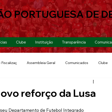
ÃO PORTUGUESA DE D
cias
Clube
Instituição
Transparência
Comunica
 Fiscalizaç
Assembleia Geral
Comunicados
Clube
Futebol 7
Copa Paulista 2019
Futebol
Eventos
novo reforço da Lusa
Lusa Run 2019
Lusa
Futebol Feminino