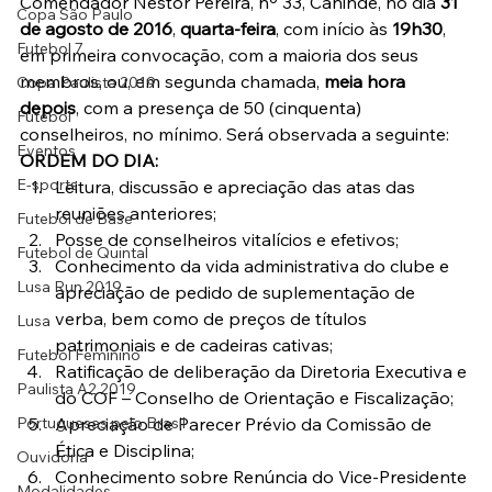
Comendador Nestor Pereira, nº 33, Canindé, no dia 
31 
Copa São Paulo
de agosto de 2016
, 
quarta-feira
, com início às 
19h30
, 
Futebol 7
em primeira convocação, com a maioria dos seus 
membros, ou, em segunda chamada, 
meia hora 
Copa Paulista 2019
depois
, com a presença de 50 (cinquenta) 
Futebol
conselheiros, no mínimo. Será observada a seguinte:
Eventos
ORDEM DO DIA:
E-sports
Leitura, discussão e apreciação das atas das 
reuniões anteriores;
Futebol de Base
Posse de conselheiros vitalícios e efetivos;
Futebol de Quintal
Conhecimento da vida administrativa do clube e 
Lusa Run 2019
apreciação de pedido de suplementação de 
verba, bem como de preços de títulos 
Lusa
patrimoniais e de cadeiras cativas;
Futebol Feminino
Ratificação de deliberação da Diretoria Executiva e 
Paulista A2 2019
do COF – Conselho de Orientação e Fiscalização;
Portuguesas pelo Brasil
Apreciação de Parecer Prévio da Comissão de 
Ética e Disciplina;
Ouvidoria
Conhecimento sobre Renúncia do Vice-Presidente 
Modalidades