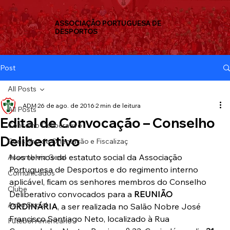
ASSOCIAÇÃO PORTUGUESA DE
DESPORTOS
Post
All Posts
ADM
26 de ago. de 2016
2 min de leitura
All Posts
Edital de Convocação – Conselho
Conselho Deliberativo
Deliberativo
Conselho de Orientação e Fiscalizaç
Nos termos do estatuto social da Associação 
Assembleia Geral
Portuguesa de Desportos e do regimento interno 
Comunicados
aplicável, ficam os senhores membros do Conselho 
Clube
Deliberativo convocados para a 
REUNIÃO 
Ação Social
ORDINÁRIA
, a ser realizada no Salão Nobre José 
Francisco Santiago Neto, localizado à Rua 
Futebol Americano